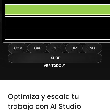
1 año de privacidad de dominio gratis
Autenticación en dos pasos (2FA)
Soporte experto 24h
.COM
.ORG
.NET
.BIZ
.INFO
.SHOP
VER TODO
Optimiza y escala tu
trabajo con AI Studio