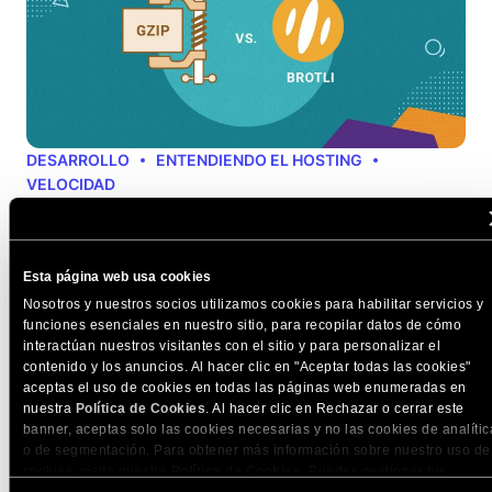
DESARROLLO
ENTENDIENDO EL HOSTING
VELOCIDAD
La diferencia entre los algoritmos de
compresión Brotli y Gzip para acelerar tu sitio
web
Esta página web usa cookies
¿Estás buscando formas gratuitas de hacer que tu sitio web
Nosotros y nuestros socios utilizamos cookies para habilitar servicios y
sea más rápido? Una forma en…
funciones esenciales en nuestro sitio, para recopilar datos de cómo
interactúan nuestros visitantes con el sitio y para personalizar el
Feb 15, 2022
6 min de lectura
contenido y los anuncios. Al hacer clic en "Aceptar todas las cookies"
aceptas el uso de cookies en todas las páginas web enumeradas en
nuestra
Política de Cookies
. Al hacer clic en Rechazar o cerrar este
banner, aceptas solo las cookies necesarias y no las cookies de analític
o de segmentación. Para obtener más información sobre nuestro uso de
cookies, visita nuestra
Política de Cookies
. Puedes gestionar tus