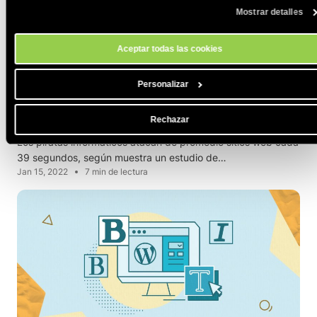
preferencias de cookies en cualquier momento a través de la herramien
Mostrar detalles
Configuración de Cookies de nuestro sitio.
Aceptar todas las cookies
ENTENDIENDO EL HOSTING
SEGURIDAD
Personalizar
WORDPRESS
5 sencillos pasos para mejorar la seguridad
Rechazar
WordPress
Los piratas informáticos atacan de promedio sitios web cada
39 segundos, según muestra un estudio de…
Jan 15, 2022
7 min de lectura