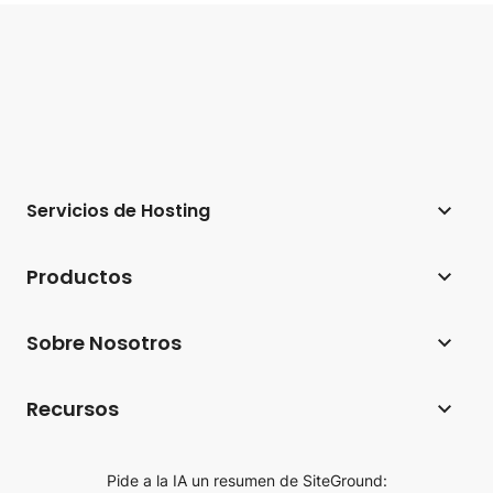
Servicios de Hosting
Hosting web
Productos
Hosting para WordPress
Website Builder
Sobre Nosotros
Hosting para WooCommerce
Ecommerce
Empresa
Programa de hosting para afiliados
Recursos
Coderick AI
Tecnología de hosting
Hosting para agencias
Blog
AI Studio
Reseñas de SiteGround
Pide a la IA un resumen de SiteGround:
Hosting Cloud