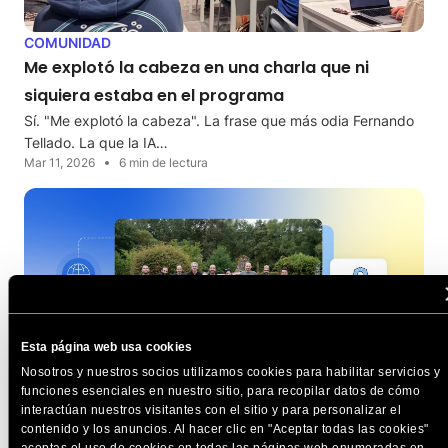
COMUNIDAD
Me explotó la cabeza en una charla que ni
siquiera estaba en el programa
Sí. "Me explotó la cabeza". La frase que más odia Fernando
Tellado. La que la IA…
Mar 11, 2026
6 min de lectura
Esta página web usa cookies
Nosotros y nuestros socios utilizamos cookies para habilitar servicios y
funciones esenciales en nuestro sitio, para recopilar datos de cómo
COMUNIDAD
interactúan nuestros visitantes con el sitio y para personalizar el
Rural Hackers: tecnología que cambia vidas en
contenido y los anuncios. Al hacer clic en "Aceptar todas las cookies"