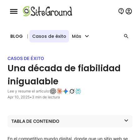
Botón de navegación móvil
BLOG
|
Casos de éxito
Más
CASOS DE ÉXITO
Una década de fiabilidad
inigualable
Lee y resume el articulo:
Apr 10, 2025
•
3 min de lectura
TABLA DE CONTENIDO
Obstáculos técnicos
Descubriendo SiteGround
En el competitivo mundo digital, donde que un sitio web se