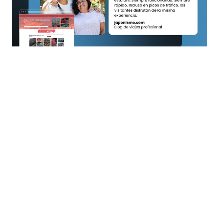
CASOS DE ÉXITO
Cómo SiteGround dio a Japonismo el espacio
para crecer
¿Conoces ese momento en el que tu proyecto paralelo deja
de ser solo un proyecto paralelo?…
Feb 10, 2026
5 min de lectura
VER LAS ÚLTIMAS NOTICIAS