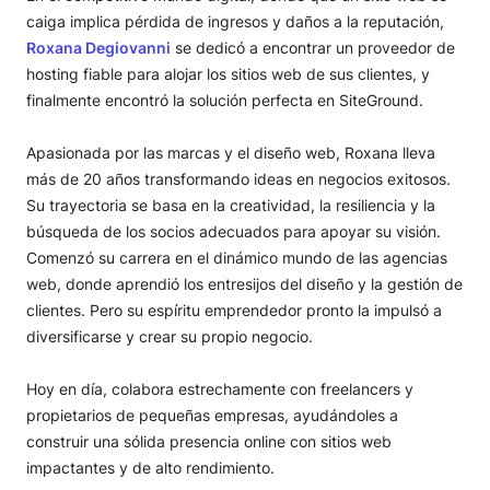
Una década de fiabilidad inigualable
caiga implica pérdida de ingresos y daños a la reputación,
Cómo las herramientas adecuadas transformaron el flujo
Roxana Degiovanni
se dedicó a encontrar un proveedor de
de trabajo de Roxana
hosting fiable para alojar los sitios web de sus clientes, y
Más allá del hosting: Conocimiento que empodera
finalmente encontró la solución perfecta en SiteGround.
Un plan para crecer
Apasionada por las marcas y el diseño web, Roxana lleva
más de 20 años transformando ideas en negocios exitosos.
Su trayectoria se basa en la creatividad, la resiliencia y la
búsqueda de los socios adecuados para apoyar su visión.
Comenzó su carrera en el dinámico mundo de las agencias
web, donde aprendió los entresijos del diseño y la gestión de
clientes. Pero su espíritu emprendedor pronto la impulsó a
diversificarse y crear su propio negocio.
Hoy en día, colabora estrechamente con freelancers y
propietarios de pequeñas empresas, ayudándoles a
construir una sólida presencia online con sitios web
impactantes y de alto rendimiento.