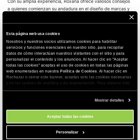
Con su amplia experiencia, Roxana ofrece valiosos consejos
a quienes comienzan su andadura en el diseño de marcas y
web:
Esta página web usa cookies
“Empieza con poco, pero ten una visión clara de tu
Nosotros y nuestros socios utilizamos cookies para habilitar
proyecto. Elegir un proveedor de hosting premium
servicios y funciones esenciales en nuestro sitio, para recopilar
como SiteGround es un primer paso fundamental, ya
datos de cómo interactúan nuestros visitantes con el sitio y para
que te proporciona una base sólida y un soporte fiable
personalizar el contenido y los anuncios. Al hacer clic en "Aceptar
todas las cookies" aceptas el uso de cookies en todas las páginas
a medida que creces.”
web enumeradas en nuestra
Política de Cookies
. Al hacer clic en
Rechazar o cerrar este banner, aceptas solo las cookies necesarias
y no las cookies de analítica o de segmentación. Para obtener más
Valora especialmente el apoyo humano que acompaña a la
información sobre nuestro uso de cookies, visita nuestra
Política de
infraestructura técnica:
Cookies
. Puedes gestionar tus preferencias de cookies en cualquier
Mostrar detalles
momento a través de la herramienta Configuración de Cookies de
nuestro sitio.
“Lo mejor es que nunca te dejan solo; siempre tienes un
Aceptar todas las cookies
equipo listo para ayudarte en el camino.”
Personalizar