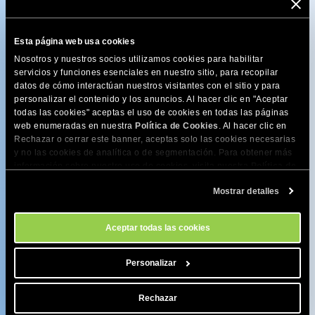
Esta página web usa cookies
Nosotros y nuestros socios utilizamos cookies para habilitar
¡Suscríbete para recibir
servicios y funciones esenciales en nuestro sitio, para recopilar
datos de cómo interactúan nuestros visitantes con el sitio y para
contenido increíble!
personalizar el contenido y los anuncios. Al hacer clic en "Aceptar
todas las cookies" aceptas el uso de cookies en todas las páginas
Suscríbete a nuestra newsletter para recibir el contenido
web enumeradas en nuestra
Política de Cookies
. Al hacer clic en
más reciente y ofertas. Puedes darte de baja en cualquier
Rechazar o cerrar este banner, aceptas solo las cookies necesarias
momento.
y no las cookies de analítica o de segmentación. Para obtener más
información sobre nuestro uso de cookies, visita nuestra
Política de
Nombre
Cookies
. Puedes gestionar tus preferencias de cookies en cualquier
Mostrar detalles
momento a través de la herramienta Configuración de Cookies de
nuestro sitio.
Email
Aceptar todas las cookies
Personalizar
Acepto suscribirme y acepto la SiteGround
Política de
privacidad
.
Rechazar