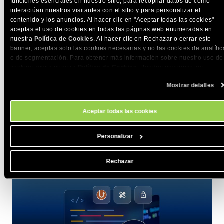
funciones esenciales en nuestro sitio, para recopilar datos de cómo
interactúan nuestros visitantes con el sitio y para personalizar el
contenido y los anuncios. Al hacer clic en "Aceptar todas las cookies"
aceptas el uso de cookies en todas las páginas web enumeradas en
nuestra
Política de Cookies
. Al hacer clic en Rechazar o cerrar este
banner, aceptas solo las cookies necesarias y no las cookies de analític
o de segmentación. Para obtener más información sobre nuestro uso de
cookies, visita nuestra
Política de Cookies
. Puedes gestionar tus
NOVEDADES DE PRODUCTO
preferencias de cookies en cualquier momento a través de la herramien
SiteGround Ecommerce y Website Builder:
Mostrar detalles
Configuración de Cookies de nuestro sitio.
Integración con Shippo, código personalizado,
Aceptar todas las cookies
formularios avanzados, popups y más
Gestionar una pequeña empresa implica ser multifacético:
Personalizar
diseñador, especialista en marketing, contable,
departamento de envíos. Solucionar…
Jun 25, 2026
2 min de lectura
Rechazar