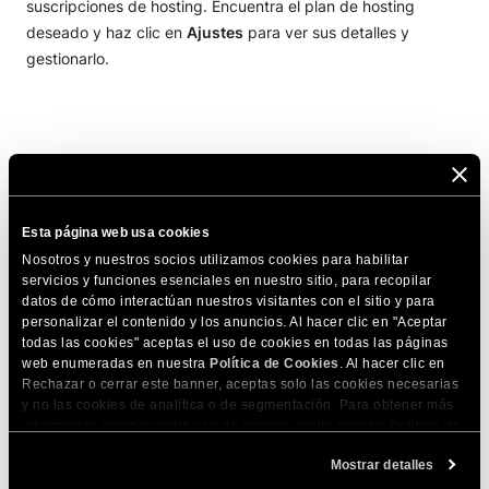
suscripciones de hosting. Encuentra el plan de hosting
deseado y haz clic en
Ajustes
para ver sus detalles y
gestionarlo.
COMPARTE ESTE ARTÍCULO
Esta página web usa cookies
Nosotros y nuestros socios utilizamos cookies para habilitar
servicios y funciones esenciales en nuestro sitio, para recopilar
datos de cómo interactúan nuestros visitantes con el sitio y para
personalizar el contenido y los anuncios. Al hacer clic en "Aceptar
todas las cookies" aceptas el uso de cookies en todas las páginas
web enumeradas en nuestra
Política de Cookies
. Al hacer clic en
Artículos relacionados
Rechazar o cerrar este banner, aceptas solo las cookies necesarias
y no las cookies de analítica o de segmentación. Para obtener más
¿Cómo crear un sitio nuevo en mi plan de
información sobre nuestro uso de cookies, visita nuestra
Política de
hosting?
Cookies
. Puedes gestionar tus preferencias de cookies en cualquier
Mostrar detalles
momento a través de la herramienta Configuración de Cookies de
¿Cómo añado un sitio web a mi plan de
nuestro sitio.