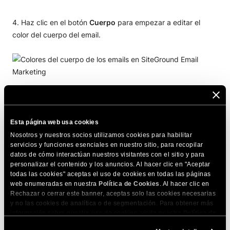
Haz clic en el botón
Cuerpo
para empezar a editar el
color del cuerpo del email.
Para
personalizar el color de fondo
,
desliza el puntero
en el selector de color debajo de
“Color de fondo,”
o
Esta página web usa cookies
escribe un Hexadecimal código de color (por ejemplo,
Nosotros y nuestros socios utilizamos cookies para habilitar
#FFFFFF) en el campo proporcionado.
servicios y funciones esenciales en nuestro sitio, para recopilar
datos de cómo interactúan nuestros visitantes con el sitio y para
personalizar el contenido y los anuncios. Al hacer clic en "Aceptar
todas las cookies" aceptas el uso de cookies en todas las páginas
web enumeradas en nuestra
Política de Cookies
. Al hacer clic en
Rechazar o cerrar este banner, aceptas solo las cookies necesarias
y no las cookies de analítica o de segmentación. Para obtener más
Sigue los mismos pasos para
cambiar el color del texto
información sobre nuestro uso de cookies, visita nuestra
Política de
en
“Color del texto”
en el selector de color.
Cookies
. Puedes gestionar tus preferencias de cookies en cualquier