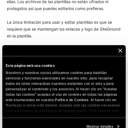
ellas. Los archivos de las plantillas no están cifrados ni
protegidos así que puedes editarlos como prefieras.
La única limitación para usar y editar plantillas es que se
requiere que se mantengan los enlaces y logo de SiteGround
en la plantilla.
También puedes comprobar nuestros
Términos de uso
de
las plantillas gratuitas.
Esta página web usa cookies
Nosotros y nuestros socios utilizamos cookies para habilitar
COMPARTE ESTE ARTÍCULO
servicios y funciones esenciales en nuestro sitio, para recopilar
datos de cómo interactúan nuestros visitantes con el sitio y para
personalizar el contenido y los anuncios. Al hacer clic en "Aceptar
todas las cookies" aceptas el uso de cookies en todas las páginas
web enumeradas en nuestra
Política de Cookies
. Al hacer clic en
Rechazar o cerrar este banner, aceptas solo las cookies necesarias
y no las cookies de analítica o de segmentación. Para obtener más
información sobre nuestro uso de cookies, visita nuestra
Política de
Artículos relacionados
Cookies
. Puedes gestionar tus preferencias de cookies en cualquier
Mostrar detalles
momento a través de la herramienta Configuración de Cookies de