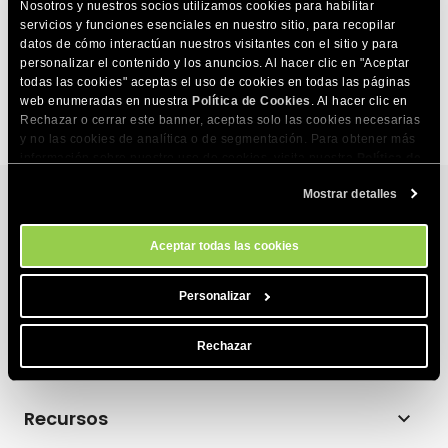
Requisitos de rendimiento de la campaña: cómo
Nosotros y nuestros socios utilizamos cookies para habilitar
servicios y funciones esenciales en nuestro sitio, para recopilar
lograr resultados óptimos
datos de cómo interactúan nuestros visitantes con el sitio y para
personalizar el contenido y los anuncios. Al hacer clic en "Aceptar
Contenido prohibido y de alto riesgo, que puede
todas las cookies" aceptas el uso de cookies en todas las páginas
llevar a la suspensión del correo electrónico
web enumeradas en nuestra
Política de Cookies
. Al hacer clic en
Rechazar o cerrar este banner, aceptas solo las cookies necesarias
y no las cookies de analítica o de segmentación. Para obtener más
información sobre nuestro uso de cookies, visita nuestra
Política de
Cookies
. Puedes gestionar tus preferencias de cookies en cualquier
Mostrar detalles
momento a través de la herramienta Configuración de Cookies de
nuestro sitio.
Servicios de Hosting
Aceptar todas las cookies
Hosting web
Productos
Personalizar
Hosting para WordPress
Website Builder
Rechazar
Sobre Nosotros
Hosting para WooCommerce
Ecommerce
Empresa
Programa de hosting para afiliados
Recursos
Coderick AI
Tecnología de hosting