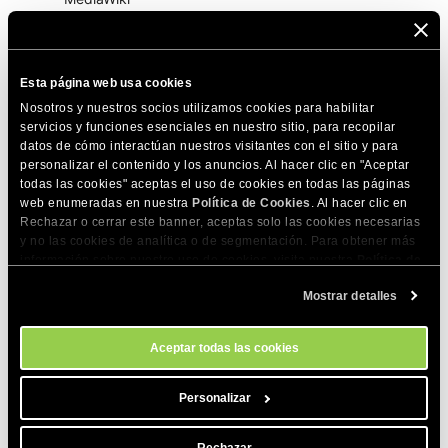
¿Cómo desactivo el registro en MediaWiki?
¿Cómo puedo proteger MediaWiki para que sólo los
Esta página web usa cookies
usuarios registrados puedan leer?
Nosotros y nuestros socios utilizamos cookies para habilitar
servicios y funciones esenciales en nuestro sitio, para recopilar
¿Cómo puedo proteger MediaWiki para que sólo
datos de cómo interactúan nuestros visitantes con el sitio y para
usuarios registrados puedan publicar?
personalizar el contenido y los anuncios. Al hacer clic en "Aceptar
todas las cookies" aceptas el uso de cookies en todas las páginas
¿Cómo puedo actualizar mi página MediaWiki?
web enumeradas en nuestra
Política de Cookies
. Al hacer clic en
Rechazar o cerrar este banner, aceptas solo las cookies necesarias
¿Cómo cambiar la imagen del logo de mi MediaWiki?
y no las cookies de analítica o de segmentación. Para obtener más
información sobre nuestro uso de cookies, visita nuestra
Política de
¿Cómo habilitar soporte matemático en mi aplicación
Cookies
. Puedes gestionar tus preferencias de cookies en cualquier
Mostrar detalles
MediaWiki?
momento a través de la herramienta Configuración de Cookies de
nuestro sitio.
¿Cómo asignar usuarios a grupos en MediaWiki?
Aceptar todas las cookies
Me gustaría habilitar URLs cortas para mi MediaWiki
Personalizar
¿Cómo cambiar la contraseña admin de MediaWiki?
Rechazar