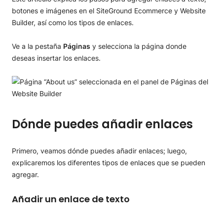
Añadir enlace a un botón
botones e imágenes en el SiteGround Ecommerce y Website
Añadir enlace a una imagen
Builder, así como los tipos de enlaces.
Tipos de enlace disponibles
Añadir un enlace a una página
Ve a la pestaña
Páginas
y selecciona la página donde
Añadir un enlace a una URL personalizada
deseas insertar los enlaces.
Añadir un enlace a una dirección de email (mailto)
Añadir un enlace a un número de teléfono
Añadir un enlace a un archivo
Dónde puedes añadir enlaces
Primero, veamos dónde puedes añadir enlaces; luego,
explicaremos los diferentes tipos de enlaces que se pueden
agregar.
Añadir un enlace de texto