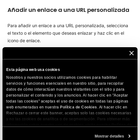
Añadir un enlace a una URL personalizada
Para añadir un enlace a una URL personalizada, selecciona
el texto o el elemento que deseas enlazar y haz clic en el
icono de enlace.
Esta página web usa cookies
Nosotros y nuestros socios utilizamos cookies para habilitar
Selecciona
URL personalizada
como
Tipo de enlace
en el
servicios y funciones esenciales en nuestro sitio, para recopilar
menú desplegable. Pega el enlace en el campo
Añadir
datos de cómo interactúan nuestros visitantes con el sitio y para
enlace
. A continuación, haz clic en
APLICAR
.
personalizar el contenido y los anuncios. Al hacer clic en "Aceptar
todas las cookies" aceptas el uso de cookies en todas las páginas
Añadir un enlace a una dirección de email
web enumeradas en nuestra
Política de Cookies
. Al hacer clic en
Rechazar o cerrar este banner, aceptas solo las cookies necesarias
(mailto)
y no las cookies de analítica o de segmentación. Para obtener más
información sobre nuestro uso de cookies, visita nuestra
Política de
Cookies
. Puedes gestionar tus preferencias de cookies en cualquier
Para añadir un enlace a una dirección de email, selecciona el
Mostrar detalles
momento a través de la herramienta Configuración de Cookies de