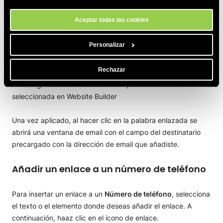
texto o el elemento donde deseas añadir el enlace. A
nuestro sitio.
continuación, haz clic en el icono de enlace.
Aceptar todas las cookies
Selecciona
Dirección de email
como
Tipo de enlace
en el
Personalizar
menú desplegable. Añade la dirección de email y haz clic en
APLICAR
.
Rechazar
Una vez aplicado, al hacer clic en la palabra enlazada se
abrirá una ventana de email con el campo del destinatario
precargado con la dirección de email que añadiste.
Añadir un enlace a un número de teléfono
Para insertar un enlace a un
Número de teléfono
, selecciona
el texto o el elemento donde deseas añadir el enlace. A
continuación, haaz clic en el icono de enlace.