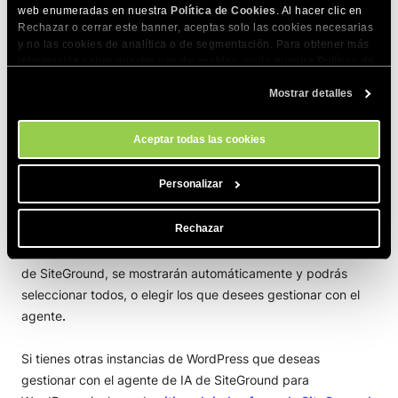
Conectando tu(s) sitio(s) de
web enumeradas en nuestra
Política de Cookies
. Al hacer clic en
WordPress
Rechazar o cerrar este banner, aceptas solo las cookies necesarias
y no las cookies de analítica o de segmentación. Para obtener más
información sobre nuestro uso de cookies, visita nuestra
Política de
Cookies
. Puedes gestionar tus preferencias de cookies en cualquier
Después de hacer clic en
Conectar
, verás una ventana
Mostrar detalles
momento a través de la herramienta Configuración de Cookies de
emergente donde necesitas seleccionar el/los sitio(s) que
nuestro sitio.
deseas integrar.
Aceptar todas las cookies
Personalizar
Rechazar
Si tienes varios sitios de WordPress alojados en servidores
de SiteGround, se mostrarán automáticamente y podrás
seleccionar todos, o elegir los que desees gestionar con el
agente
.
Si tienes otras instancias de WordPress que deseas
gestionar con el agente de IA de SiteGround para