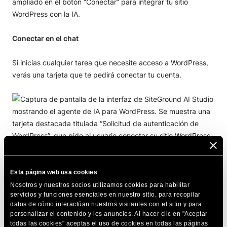
Conectar en el chat
Si inicias cualquier tarea que necesite acceso a WordPress,
verás una tarjeta que te pedirá conectar tu cuenta.
Esta página web usa cookies
Nosotros y nuestros socios utilizamos cookies para habilitar
servicios y funciones esenciales en nuestro sitio, para recopilar
Screenshot
datos de cómo interactúan nuestros visitantes con el sitio y para
personalizar el contenido y los anuncios. Al hacer clic en "Aceptar
todas las cookies" aceptas el uso de cookies en todas las páginas