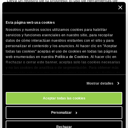
Lleva un registro de tu progreso
: El uso de herramientas de
seguimiento y su implementación en Joomla! 3.x, junto con el
análisis de los resultados, te ayudará a obtener una visión
más clara sobre la manera de mejorar tu sitio.
Esta página web usa cookies
Cómo promover tu sitio
: Obtén más enlaces entrantes que
Nosotros y nuestros socios utilizamos cookies para habilitar
aumentarán el tráfico a tu sitio y mejorarán su ranking de
servicios y funciones esenciales en nuestro sitio, para recopilar
datos de cómo interactúan nuestros visitantes con el sitio y para
búsqueda.
personalizar el contenido y los anuncios. Al hacer clic en "Aceptar
todas las cookies" aceptas el uso de cookies en todas las páginas
web enumeradas en nuestra
Política de Cookies
. Al hacer clic en
COMPARTE ESTE ARTÍCULO
Rechazar o cerrar este banner, aceptas solo las cookies necesarias
y no las cookies de analítica o de segmentación. Para obtener más
información sobre nuestro uso de cookies, visita nuestra
Política de
Cookies
. Puedes gestionar tus preferencias de cookies en cualquier
Mostrar detalles
momento a través de la herramienta Configuración de Cookies de
nuestro sitio.
Aceptar todas las cookies
Artículos relacionados
Personalizar
Robots.txt: ¿Qué es y cuáles son las mejores
prácticas?
Rechazar