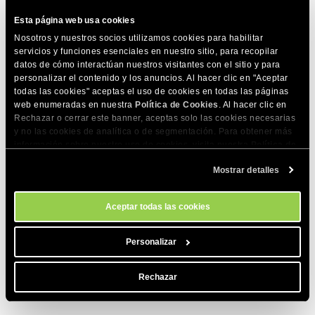
Eso abrirá la página específica del producto, donde
Esta página web usa cookies
puedes editar todos sus parámetros según tus preferencias.
Nosotros y nuestros socios utilizamos cookies para habilitar
Cuando termines, haz clic en
Guardar
en la esquina
servicios y funciones esenciales en nuestro sitio, para recopilar
datos de cómo interactúan nuestros visitantes con el sitio y para
superior derecha, y todos los cambios se aplicarán a tu
personalizar el contenido y los anuncios. Al hacer clic en "Aceptar
producto en vivo.
todas las cookies" aceptas el uso de cookies en todas las páginas
web enumeradas en nuestra
Política de Cookies
. Al hacer clic en
Rechazar o cerrar este banner, aceptas solo las cookies necesarias
y no las cookies de analítica o de segmentación. Para obtener más
información sobre nuestro uso de cookies, visita nuestra
Política de
Cookies
. Puedes gestionar tus preferencias de cookies en cualquier
¡Eso es todo! Puedes editar tus productos cuando quieras y
Mostrar detalles
momento a través de la herramienta Configuración de Cookies de
nuestro sitio.
los cambios se implementarán simultáneamente.
Aceptar todas las cookies
COMPARTE ESTE ARTÍCULO
Personalizar
Rechazar