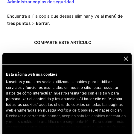
Administrar copias de seguridad
.
Encuentra allí la copia que deseas eliminar y ve al
menú de
tres puntos
>
Borrar
.
COMPARTE ESTE ARTÍCULO
Esta página web usa cookies
Nosotros y nuestros socios utilizamos cookies para habilitar
servicios y funciones esenciales en nuestro sitio, para recopilar
Artículos relacionados
datos de cómo interactúan nuestros visitantes con el sitio y para
personalizar el contenido y los anuncios. Al hacer clic en "Aceptar
HTTP vs HTTPS: ¿Cuál es la diferencia?
todas las cookies" aceptas el uso de cookies en todas las páginas
web enumeradas en nuestra
Política de Cookies
. Al hacer clic en
Error al crear la copia de seguridad. El usuario
Rechazar o cerrar este banner, aceptas solo las cookies necesarias
en el host no existe.
y no las cookies de analítica o de segmentación. Para obtener más
información sobre nuestro uso de cookies, visita nuestra
Política de
Creación de copia de seguridad atascada en
Cookies
. Puedes gestionar tus preferencias de cookies en cualquier