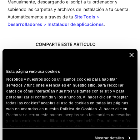
Manualmente, descargando el script a tu ordenador y
subiendo las carpetas y archivos de instalación a tu cuenta.
Automáticamente a través de tu
Site Tools
>
Desarrolladores
>
Instalador de aplicaciones
.
COMPARTE ESTE ARTÍCULO
Esta página web usa cookies
Nosotros y nuestros socios utilizamos cookies para habilitar
servicios y funciones esenciales en nuestro sitio, para recopilar
datos de cómo interactúan nuestros visitantes con el sitio y para
Artículos relacionados
personalizar el contenido y los anuncios. Al hacer clic en "Aceptar
todas las cookies" aceptas el uso de cookies en todas las páginas
¿Cómo crear un usuario en MediaWiki?
web enumeradas en nuestra
Política de Cookies
. Al hacer clic en
Rechazar o cerrar este banner, aceptas solo las cookies necesarias
¿Como limpiar la caché de página en
y no las cookies de analítica o de segmentación. Para obtener más
MediaWiki?
información sobre nuestro uso de cookies, visita nuestra
Política de
Cookies
. Puedes gestionar tus preferencias de cookies en cualquier
¿Cómo puedo actualizar mi página MediaWiki?
Mostrar detalles
momento a través de la herramienta Configuración de Cookies de