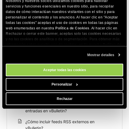
Nosotros y nuestros socios utilizamos cookies para habilitar
servicios y funciones esenciales en nuestro sitio, para recopilar
datos de cómo interactúan nuestros visitantes con el sitio y para
COMPARTE ESTE ARTÍCULO
personalizar el contenido y los anuncios. Al hacer clic en "Aceptar
todas las cookies" aceptas el uso de cookies en todas las páginas
web enumeradas en nuestra
Política de Cookies
. Al hacer clic en
Rechazar o cerrar este banner, aceptas solo las cookies necesarias
y no las cookies de analítica o de segmentación. Para obtener más
información sobre nuestro uso de cookies, visita nuestra
Política de
Cookies
. Puedes gestionar tus preferencias de cookies en cualquier
Mostrar detalles
momento a través de la herramienta Configuración de Cookies de
Artículos relacionados
nuestro sitio.
¿Cómo permitir a los miembros de vBulletin
Aceptar todas las cookies
cambiar el estilo del foro?
Personalizar
¿Cómo cambiar el color de texto del editor de
imagen en vBulletin?
Rechazar
¿Cómo cambiar el color de texto de las
entradas en vBulletin?
¿Cómo incluir feeds RSS externos en
vBulletin?