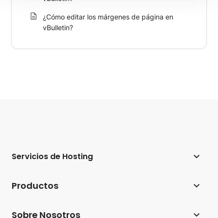
¿Cómo editar los márgenes de página en
vBulletin?
Servicios de Hosting
Hosting web
Productos
Hosting para WordPress
Website Builder
Sobre Nosotros
Hosting para WooCommerce