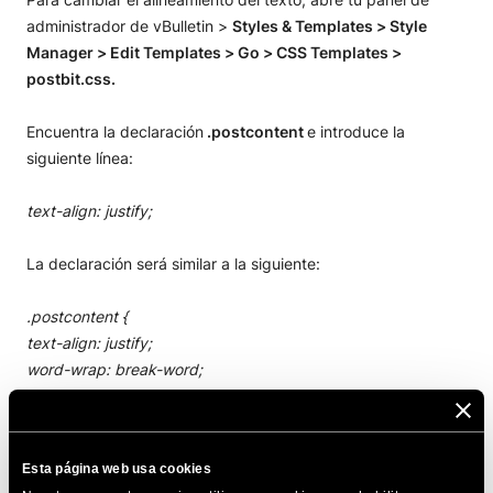
administrador de vBulletin >
Styles & Templates > Style
Manager > Edit Templates > Go > CSS Templates >
postbit.css.
Encuentra la declaración
.postcontent
e introduce la
siguiente línea:
text-align: justify;
La declaración será similar a la siguiente:
.postcontent {
text-align: justify;
word-wrap: break-word;
}
De este modo puedes modificar el alineamiento del texto de
Esta página web usa cookies
las entradas.