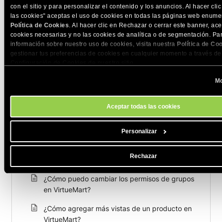
con el sitio y para personalizar el contenido y los anuncios. Al hacer cli
las cookies" aceptas el uso de cookies en todas las páginas web enume
COMPARTE ESTE ARTÍCULO
Política de Cookies
. Al hacer clic en Rechazar o cerrar este banner, ace
cookies necesarias y no las cookies de analítica o de segmentación. Pa
información sobre nuestro uso de cookies, visita nuestra
Política de Co
gestionar tus preferencias de cookies en cualquier momento a través de
Configuración de Cookies de nuestro sitio.
Mo
Artículos relacionados
Aceptar todas las cookies
¿Como configurar tu VirtueMart como un
catálogo?
Personalizar
¿Cómo asociar archivos adicionales con
Rechazar
productos en VirtueMart?
¿Cómo puedo cambiar los permisos de grupos
en VirtueMart?
¿Cómo agregar más vistas de un producto en
VirtueMart?