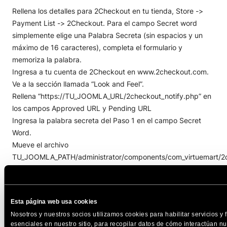
Rellena los detalles para 2Checkout en tu tienda, Store ->
Payment List -> 2Checkout. Para el campo Secret word
simplemente elige una Palabra Secreta (sin espacios y un
máximo de 16 caracteres), completa el formulario y
memoriza la palabra.
Ingresa a tu cuenta de 2Checkout en www.2checkout.com.
Ve a la sección llamada “Look and Feel”.
Rellena “https://TU_JOOMLA_URL/2checkout_notify.php” en
los campos Approved URL y Pending URL
Ingresa la palabra secreta del Paso 1 en el campo Secret
Word.
Mueve el archivo
TU_JOOMLA_PATH/administrator/components/com_virtuemart/2c
a TU_JOOMLA_PATH/2checkout_notify.php
Cuando hayas completado estos pasos, podrás usar
Esta página web usa cookies
2Checkout con actualizaciones automáticas de Estado de
Nosotros y nuestros socios utilizamos cookies para habilitar servicios y
pedido en tu sitio.
esenciales en nuestro sitio, para recopilar datos de cómo interactúan nu