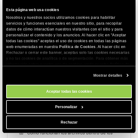
Esta página web usa cookies
Nosotros y nuestros socios utilizamos cookies para habilitar
servicios y funciones esenciales en nuestro sitio, para recopilar
datos de cómo interactúan nuestros visitantes con el sitio y para
personalizar el contenido y los anuncios. Al hacer clic en "Aceptar
todas las cookies" aceptas el uso de cookies en todas las páginas
COMPARTE ESTE ARTÍCULO
web enumeradas en nuestra
Política de Cookies
. Al hacer clic en
Rechazar o cerrar este banner, aceptas solo las cookies necesarias
y no las cookies de analítica o de segmentación. Para obtener más
información sobre nuestro uso de cookies, visita nuestra
Política de
Cookies
. Puedes gestionar tus preferencias de cookies en cualquier
Mostrar detalles
momento a través de la herramienta Configuración de Cookies de
nuestro sitio.
Artículos relacionados
Aceptar todas las cookies
Cómo consultar el uso de tokens por chat en
Personalizar
SiteGround AI Studio
¿Cómo mover un chat a un proyecto?
Rechazar
Cómo funcionan los archivos dentro de los