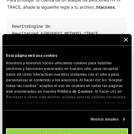
TRACE, añade la siguiente regla a tu archivo
.htaccess
:
RewriteEngine On

RewriteCond %{REQUEST_METHOD} ^TRACE

RewriteRule .* - [F]
Esta página web usa cookies
Nosotros y nuestros socios utilizamos cookies para habilitar
COMPARTE ESTE ARTÍCULO
servicios y funciones esenciales en nuestro sitio, para recopilar
datos de cómo interactúan nuestros visitantes con el sitio y para
personalizar el contenido y los anuncios. Al hacer clic en "Aceptar
todas las cookies" aceptas el uso de cookies en todas las páginas
web enumeradas en nuestra
Política de Cookies
. Al hacer clic en
Rechazar o cerrar este banner, aceptas solo las cookies necesarias
y no las cookies de analítica o de segmentación. Para obtener más
información sobre nuestro uso de cookies, visita nuestra
Política de
Artículos relacionados
Cookies
. Puedes gestionar tus preferencias de cookies en cualquier
Mostrar detalles
momento a través de la herramienta Configuración de Cookies de
Pautas de seguridad básicas para servidores
nuestro sitio.
compartidos