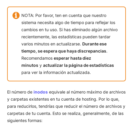
información sobre nuestro uso de cookies, visita nuestra
Eliminar todos los archivos y carpetas que no necesites
Política de
Cookies
. Puedes gestionar tus preferencias de cookies en cualquier
1. Elimina copias de seguridad antiguas
Mostrar detalles
momento a través de la herramienta Configuración de Cookies de
NOTA: Por favor, ten en cuenta que nuestro
2. Elimina plugins inactivos
nuestro sitio.
3. Elimina copias de imágenes que no estén en uso
sistema necesita algo de tiempo para reflejar los
4. Comprueba el número de archivos de caché que
Aceptar todas las cookies
cambios en tu uso. Si has eliminado algún archivo
tienes
recientemente, las estadísticas pueden tardar
5. Haz limpieza de tus cuentas de e-mail
Personalizar
varios minutos en actualizarse.
Durante ese
tiempo, se espera que haya discrepancias
.
Recomendamos
esperar hasta diez
Rechazar
minutos
y
actualizar la página de estadísticas
para ver la información actualizada.
El número de
inodos
equivale al número máximo de archivos
y carpetas existentes en tu cuenta de hosting. Por lo que,
para reducirlos, tendrías que reducir el número de archivos y
carpetas de tu cuenta. Esto se realiza, generalmente, de las
siguientes formas: