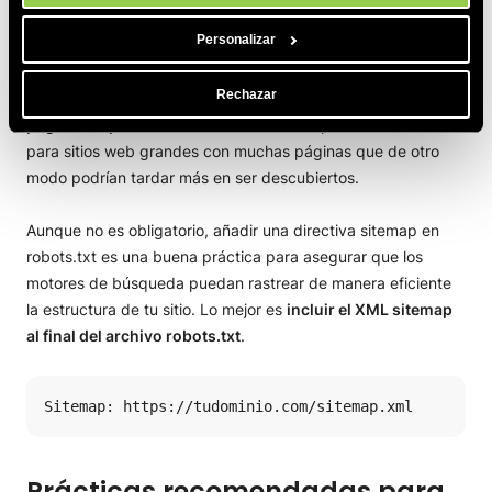
5. Inclusión de sitemap
Personalizar
Incluir un sitemap en tu archivo robots.txt ayuda a los
Rechazar
motores de búsqueda a encontrar rápidamente e indexar
páginas importantes
en tu sitio. Esto es particularmente útil
para sitios web grandes con muchas páginas que de otro
modo podrían tardar más en ser descubiertos.
Aunque no es obligatorio, añadir una directiva sitemap en
robots.txt es una buena práctica para asegurar que los
motores de búsqueda puedan rastrear de manera eficiente
la estructura de tu sitio. Lo mejor es
incluir el XML sitemap
al final del archivo robots.txt
.
Sitemap: https://tudominio.com/sitemap.xml
Prácticas recomendadas para