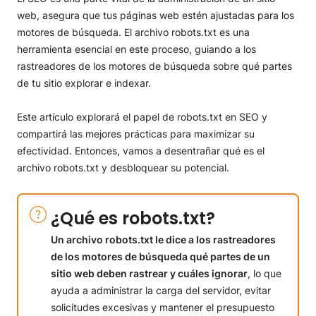
¿Cómo comprobar si tu sitio web tiene un archivo
web, asegura que tus páginas web estén ajustadas para los
robots.txt?
motores de búsqueda. El archivo robots.txt es una
¿Cómo crear y acceder a robots.txt?
herramienta esencial en este proceso, guiando a los
Robots.txt Sintaxis & Reglas
rastreadores de los motores de búsqueda sobre qué partes
1. User-agent y administración de crawlers
de tu sitio explorar e indexar.
2. Disallow
3. Allow
Este artículo explorará el papel de robots.txt en SEO y
4. Crawl-delay
compartirá las mejores prácticas para maximizar su
5. Inclusión de sitemap
efectividad. Entonces, vamos a desentrañar qué es el
Prácticas recomendadas para robots.txt
1. Evita bloquear páginas importantes
archivo robots.txt y desbloquear su potencial.
2. Prevenir el rastreo de páginas duplicadas y de bajo
valor
¿Qué es robots.txt?
3. Usa Wildcards y Pattern Matching de forma eficiente
4. Asegúrate de que tu archivo robots.txt es accesible
Un archivo robots.txt le dice a los rastreadores
5. Usa robots.txt para optimizar el presupuesto de
de los motores de búsqueda qué partes de un
rastreo
sitio web deben rastrear y cuáles ignorar
, lo que
6. No utilices robots.txt para la protección de contenido
ayuda a administrar la carga del servidor, evitar
sensible
Conclusión
solicitudes excesivas y mantener el presupuesto