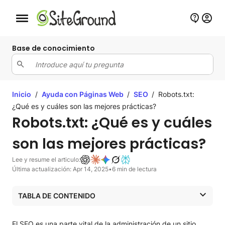
Botón de navegación móvil
Base de conocimiento
Inicio
/
Ayuda con Páginas Web
/
SEO
/
Robots.txt:
¿Qué es y cuáles son las mejores prácticas?
Robots.txt: ¿Qué es y cuáles
son las mejores prácticas?
Lee y resume el articulo:
Última actualización: Apr 14, 2025
•
6 min de lectura
TABLA DE CONTENIDO
¿Qué es robots.txt?
¿Por qué es importante el archivo robots.txt para el SEO?
El SEO es una parte vital de la administración de un sitio