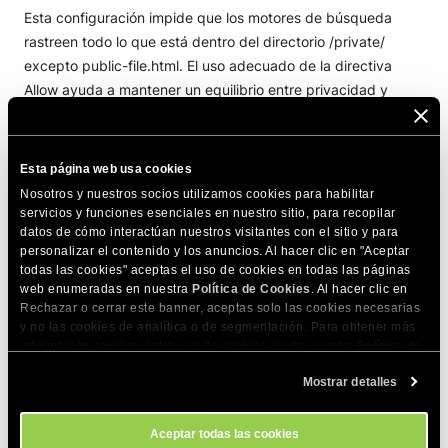
Esta configuración impide que los motores de búsqueda
rastreen todo lo que está dentro del directorio /private/
excepto public-file.html. El uso adecuado de la directiva
Allow ayuda a mantener un equilibrio entre privacidad y
detectabilidad.
4. Crawl-delay
Esta página web usa cookies
Nosotros y nuestros socios utilizamos cookies para habilitar
Esta regla limita la frecuencia de rastreo. Google
no soporta
servicios y funciones esenciales en nuestro sitio, para recopilar
datos de cómo interactúan nuestros visitantes con el sitio y para
esta directiva, sin embargo, algunos otros motores de
personalizar el contenido y los anuncios. Al hacer clic en "Aceptar
búsqueda como Bing y Yandex todavía lo hacen. Ajustar el
todas las cookies" aceptas el uso de cookies en todas las páginas
retraso del rastreo puede ayudar a reducir la carga del
web enumeradas en nuestra
Política de Cookies
. Al hacer clic en
Rechazar o cerrar este banner, aceptas solo las cookies necesarias
servidor, especialmente para sitios web grandes con
y no las cookies de analítica o de segmentación. Para obtener más
actualizaciones frecuentes.
información sobre nuestro uso de cookies, visita nuestra
Política de
Cookies
. Puedes gestionar tus preferencias de cookies en cualquier
Mostrar detalles
momento a través de la herramienta Configuración de Cookies de
Crawl-delay: 10
nuestro sitio.
Aceptar todas las cookies