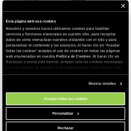
Esta página web usa cookies
Nosotros y nuestros socios utilizamos cookies para habilitar
servicios y funciones esenciales en nuestro sitio, para recopilar
Esto abrirá una nueva sesión de chat donde ya se ha
datos de cómo interactúan nuestros visitantes con el sitio y para
añadido un conjunto de instrucciones detalladas en el campo
personalizar el contenido y los anuncios. Al hacer clic en "Aceptar
todas las cookies" aceptas el uso de cookies en todas las páginas
de entrada:
web enumeradas en nuestra
Política de Cookies
. Al hacer clic en
Rechazar o cerrar este banner, aceptas solo las cookies necesarias
y no las cookies de analítica o de segmentación. Para obtener más
información sobre nuestro uso de cookies, visita nuestra
Política de
Cookies
. Puedes gestionar tus preferencias de cookies en cualquier
Mostrar detalles
momento a través de la herramienta Configuración de Cookies de
nuestro sitio.
Aceptar todas las cookies
Personalizar
Usar un prompt especializado
te ayuda a ahorrar tiempo
, ya
Rechazar