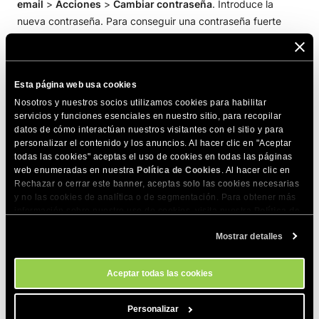
email
>
Acciones
>
Cambiar contraseña
. Introduce la
nueva contraseña. Para conseguir una contraseña fuerte
aleatoria usa
Generar
. Para previsualizar la contraseña, haz
clic en
Mostrar
. Una vez listo, haz clic en
Confirmar
.
Esta página web usa cookies
COMPARTE ESTE ARTÍCULO
Nosotros y nuestros socios utilizamos cookies para habilitar
servicios y funciones esenciales en nuestro sitio, para recopilar
datos de cómo interactúan nuestros visitantes con el sitio y para
personalizar el contenido y los anuncios. Al hacer clic en "Aceptar
todas las cookies" aceptas el uso de cookies en todas las páginas
web enumeradas en nuestra
Política de Cookies
. Al hacer clic en
Rechazar o cerrar este banner, aceptas solo las cookies necesarias
y no las cookies de analítica o de segmentación. Para obtener más
Artículos relacionados
información sobre nuestro uso de cookies, visita nuestra
Política de
Cookies
. Puedes gestionar tus preferencias de cookies en cualquier
Mostrar detalles
momento a través de la herramienta Configuración de Cookies de
¿Cuántas cuentas de e-mail puedo añadir?
nuestro sitio.
Aceptar todas las cookies
Personalizar