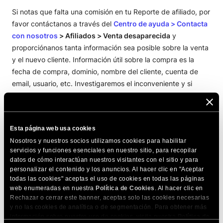
Si notas que falta una comisión en tu Reporte de afiliado, por
favor contáctanos a través del
Centro de ayuda > Contacta
con nosotros
> Afiliados > Venta desaparecida
y
proporciónanos tanta información sea posible sobre la venta
y el nuevo cliente. Información útil sobre la compra es la
fecha de compra, dominio, nombre del cliente, cuenta de
email, usuario, etc. Investigaremos el inconveniente y si
podemos encontrar y confirmar que la venta ha sido
generada por ti, la añadiremos a tu cuenta.
Esta página web usa cookies
COMPARTE ESTE ARTÍCULO
Nosotros y nuestros socios utilizamos cookies para habilitar
servicios y funciones esenciales en nuestro sitio, para recopilar
datos de cómo interactúan nuestros visitantes con el sitio y para
personalizar el contenido y los anuncios. Al hacer clic en "Aceptar
todas las cookies" aceptas el uso de cookies en todas las páginas
web enumeradas en nuestra
Política de Cookies
. Al hacer clic en
Rechazar o cerrar este banner, aceptas solo las cookies necesarias
y no las cookies de analítica o de segmentación. Para obtener más
Artículos relacionados
información sobre nuestro uso de cookies, visita nuestra
Política de