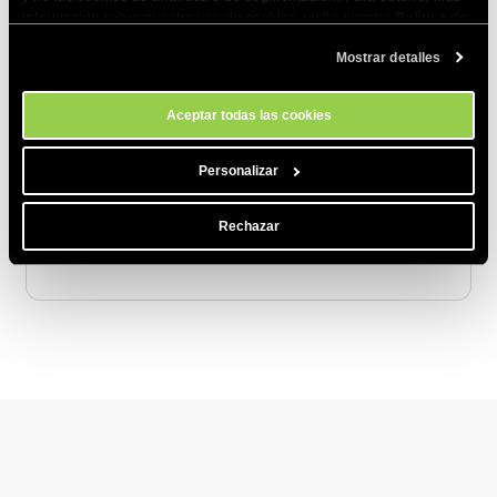
información sobre nuestro uso de cookies, visita nuestra
Política de
Cookies
. Puedes gestionar tus preferencias de cookies en cualquier
Mostrar detalles
momento a través de la herramienta Configuración de Cookies de
nuestro sitio.
Aceptar todas las cookies
Artículos relacionados
Personalizar
SEO - Guía General
¿Puedo pujar por palabras clave relacionadas
Rechazar
con SiteGround en Google?