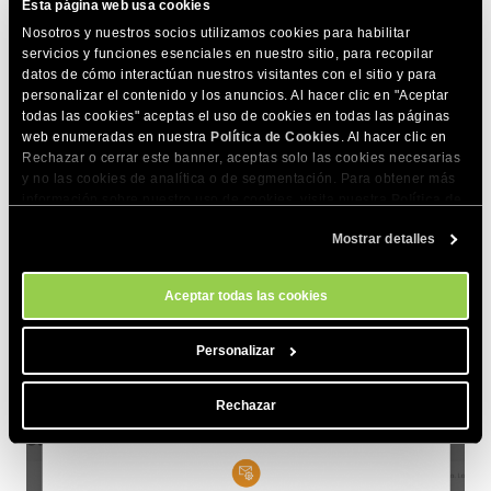
Esta página web usa cookies
Nosotros y nuestros socios utilizamos cookies para habilitar
servicios y funciones esenciales en nuestro sitio, para recopilar
datos de cómo interactúan nuestros visitantes con el sitio y para
personalizar el contenido y los anuncios. Al hacer clic en "Aceptar
todas las cookies" aceptas el uso de cookies en todas las páginas
web enumeradas en nuestra
Política de Cookies
. Al hacer clic en
Rechazar o cerrar este banner, aceptas solo las cookies necesarias
y no las cookies de analítica o de segmentación. Para obtener más
información sobre nuestro uso de cookies, visita nuestra
Política de
Cookies
. Puedes gestionar tus preferencias de cookies en cualquier
Mostrar detalles
momento a través de la herramienta Configuración de Cookies de
nuestro sitio.
Aceptar todas las cookies
Si eliges la configuración manual, nuestro sistema mostrará
los datos del servidor de email que necesitas usar para
Personalizar
realizar la configuración por ti mismo.
Rechazar