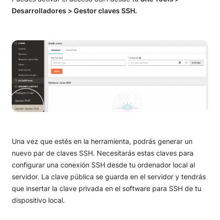
Tutorial SSH
Desarrolladores > Gestor claves SSH.
Activar acceso SSH en Site Tools
Cómo usar PuTTy
Enumerar archivos y directorios utilizando SSH
Cómo crear y editar archivos y carpetas utilizando
SSH
Cómo mover y copiar archivos desde SSH
Cómo eliminar archivos y carpetas desde SSH
Una vez que estés en la herramienta, podrás generar un
nuevo par de claves SSH. Necesitarás estas claves para
Cómo extraer y crear archivos comprimidos desde
configurar una conexión SSH desde tu ordenador local al
SSH
servidor. La clave pública se guarda en el servidor y tendrás
Cómo buscar archivos y carpetas desde SSH
que insertar la clave privada en el software para SSH de tu
dispositivo local.
Administrar los permisos y propiedades de archivos
y carpetas