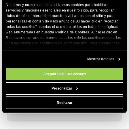
Nosotros y nuestros socios utilizamos cookies para habilitar
servicios y funciones esenciales en nuestro sitio, para recopilar
En la sección de
Gestionar claves SSH
, podrás ver los
datos de cómo interactúan nuestros visitantes con el sitio y para
detalles de cada conexión SSH permitida. Podrás revisar el
personalizar el contenido y los anuncios. Al hacer clic en "Aceptar
Nombre Clave y las IPs permitidas. Desde el icono de tres
todas las cookies" aceptas el uso de cookies en todas las páginas
web enumeradas en nuestra
Política de Cookies
. Al hacer clic en
puntos a la derecha de la clave SSH correspondiente,
Rechazar o cerrar este banner, aceptas solo las cookies necesarias
podrás revisar los Credenciales SSH, administrar el acceso
y no las cookies de analítica o de segmentación. Para obtener más
IP, ver la clave privada, cambiar el nombre clave o borrar la
información sobre nuestro uso de cookies, visita nuestra
Política de
clave SSH:
Cookies
. Puedes gestionar tus preferencias de cookies en cualquier
Mostrar detalles
momento a través de la herramienta Configuración de Cookies de
nuestro sitio.
Aceptar todas las cookies
Personalizar
Rechazar