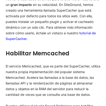
Optimización de la interfaz
Seguridad de acceso
Seguridad WordPress
Administracción WordPress
SiteGround Central
un
gran impacto
en su velocidad. En SiteGround, hemos
creado una herramienta llamada SuperCacher que está
Optimización de imágenes
Registro de actividad
Protección de spam en WordPress
Personalizar el escritorio
Plugins de WordPress
activada por defecto para todos los sitios web. Con ella,
Prueba de rendimiento
Acciones posteriores a un hackeo
Cambiar esquema de color del panel
E-commerce con WordPress
Temas avanzados
puedes instalar un pequeño plugin y activar el cacheado
dinámico con un solo clic. Para obtener más información
Opción de multisitio
Comandos WP-CLI de Security Optimizer
WP-CLI
BuddyPress en WordPress
Optimización de WordPress
sobre cómo usarlo, échale un vistazo a nuestro
tutorial de
SuperCacher
.
Cambiar tu usuario admin de WordPress
Buscar y reemplazar
Cambiar la contraseña
Enviar correos via SMTP
Habilitar Memcached
Copia de seguridad de WordPress
Sustituir el WordPress cron job con un cron job real
El servicio Memcached, que es parte del SuperCacher, utiliza
VaultPress via SSH
Limitar el WordPress Heartbeat
nuestra propia implementación del popular sistema
Desactivar la revisión de entradas
Memcached. Acelera las llamadas a la base de datos, las
llamadas API y la renderización de páginas al almacenar
SEO para WordPress
datos y objetos en la RAM del servidor para reducir la
cantidad de veces que se consulta una base de datos.
Cómo agregar Google AdSense a WordPress
Cómo eliminar la barra de usuario de WordPress
Puedes
utilizar el plugin Speed Optimizer
para habilitar