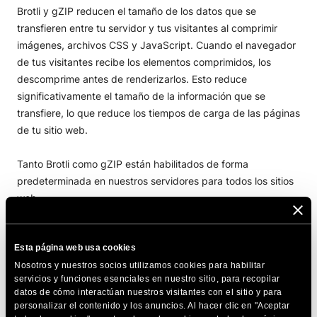
Brotli y gZIP reducen el tamaño de los datos que se
transfieren entre tu servidor y tus visitantes al comprimir
imágenes, archivos CSS y JavaScript. Cuando el navegador
de tus visitantes recibe los elementos comprimidos, los
descomprime antes de renderizarlos. Esto reduce
significativamente el tamaño de la información que se
transfiere, lo que reduce los tiempos de carga de las páginas
de tu sitio web.
Tanto Brotli como gZIP están habilitados de forma
predeterminada en nuestros servidores para todos los sitios
web.
Almacenamiento en la caché
Esta página web usa cookies
del navegador
Nosotros y nuestros socios utilizamos cookies para habilitar
servicios y funciones esenciales en nuestro sitio, para recopilar
datos de cómo interactúan nuestros visitantes con el sitio y para
En inglés, Leveraging browser caching, significa que puedes
personalizar el contenido y los anuncios. Al hacer clic en "Aceptar