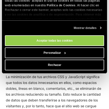
todas las cookies" aceptas el uso de cookies en todas las páginas
especificar por cuánto tiempo deben almacenar tus
web enumeradas en nuestra
Política de Cookies
. Al hacer clic en
imágenes en caché los navegadores de tus visitantes. Sin
Rechazar o cerrar este banner, aceptas solo las cookies necesarias
embargo, si alguno de esos recursos es cambiado, el
y no las cookies de analítica o de segmentación. Para obtener más
servidor se lo notificará al navegador del visitante que
información sobre nuestro uso de cookies, visita nuestra
Política de
Cookies
. Puedes gestionar tus preferencias de cookies en cualquier
reemplazará el contenido que tiene almacenado en caché
Mostrar detalles
momento a través de la herramienta Configuración de Cookies de
por el nuevo.
nuestro sitio.
Aceptar todas las cookies
Esta función está habilitada de forma predeterminada en
nuestros servidores para todos los sitios web.
Personalizar
Minimiza HTML, JS, CSS
Rechazar
La minimización de tus archivos CSS y JavaScript significa
que todos los datos innecesarios en ellos, como espacios
dobles, líneas en blanco, comentarios, etc., se eliminarán de
los archivos reduciendo su tamaño. Esto reduce la cantidad
de datos que deben transferirse a los navegadores de los
visitantes y, por lo tanto, hace que el sitio web se cargue