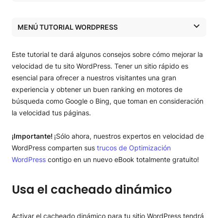
Usa el cacheado dinámico
Habilitar Memcached
MENÚ TUTORIAL WORDPRESS
Configura tu sitio web para funcionar con HTTPS
Usa la última versión PHP disponible
Tutorial WordPress
Usa Brotli/compresión gZIP
Este tutorial te dará algunos consejos sobre cómo mejorar la
Almacenamiento en la caché del navegador
Tutorial WordPress
velocidad de tu sito WordPress. Tener un sitio rápido es
Minimiza HTML, JS, CSS
esencial para ofrecer a nuestros visitantes una gran
Combina CSS y archivos JS
Instalar WordPress
experiencia y obtener un buen ranking en motores de
Optimiza tus imágenes
búsqueda como Google o Bing, que toman en consideración
Mantén actualizados tu WordPress, junto a sus plugins y
Transferir WordPress
la velocidad tus páginas.
temas
Migrador Automático de WordPress
Actualización WordPress
¡Importante!
¡Sólo ahora, nuestros expertos en velocidad de
Transferencia manual de WordPress
Herramienta de actualizaciones automáticas de
Tutorial de plugin SiteGround Central
WordPress comparten sus
trucos de Optimización
SiteGround
WordPress
contigo en un nuevo eBook totalmente gratuito!
Transferir WordPress de wordpress.com
Configuración inicial de un sitio WordPress con
Tutorial para el plugin Speed Optimizer
Actualizaciones automáticas de WordPress
SiteGround Central
Clonar WordPress
Controles de SuperCacher
Tutorial del plugin Security Optimizer
Usa el cacheado dinámico
Actualización manual de WordPress
Panel admin de WordPress con SiteGround Central
Controles de entorno
Seguridad del sitio
Seguridad WordPress
Cómo actualizar tu tema de WordPress
Añadir temas y plugins de WordPress con
Activar el cacheado dinámico para tu sitio WordPress tendrá