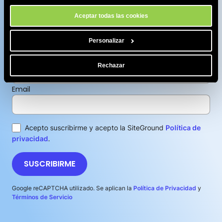
contenido increíble!
nuestro sitio.
Aceptar todas las cookies
Suscríbete a nuestra newsletter para recibir el contenido
más reciente y ofertas. Puedes darte de baja en cualquier
momento.
Personalizar
Nombre
Rechazar
Email
Acepto suscribirme y acepto la SiteGround
Política de
privacidad
.
SUSCRIBIRME
Google reCAPTCHA utilizado. Se aplican la
Política de Privacidad
y
Términos de Servicio