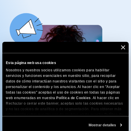
Esta página web usa cookies
Nosotros y nuestros socios utilizamos cookies para habilitar
servicios y funciones esenciales en nuestro sitio, para recopilar
datos de cómo interactúan nuestros visitantes con el sitio y para
personalizar el contenido y los anuncios. Al hacer clic en "Aceptar
todas las cookies" aceptas el uso de cookies en todas las páginas
web enumeradas en nuestra
Política de Cookies
. Al hacer clic en
Rechazar o cerrar este banner, aceptas solo las cookies necesarias
y no las cookies de analítica o de segmentación. Para obtener más
información sobre nuestro uso de cookies, visita nuestra
Política de
¡Suscríbete para recibir
Cookies
. Puedes gestionar tus preferencias de cookies en cualquier
Mostrar detalles
momento a través de la herramienta Configuración de Cookies de