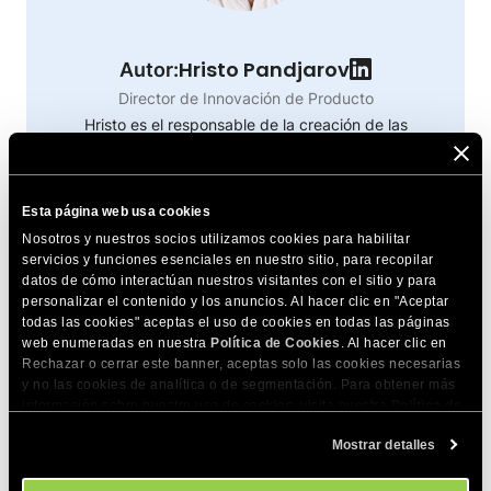
Hristo Pandjarov
Autor:
Director de Innovación de Producto
Hristo es el responsable de la creación de las
plataformas web rápidas y escalables de SiteGround,
incluyendo el nuevo Website Builder y las soluciones
Ecommerce. Le apasiona la tecnología de
Esta página web usa cookies
vanguardia, tanto en su trabajo como en su vida
Nosotros y nuestros socios utilizamos cookies para habilitar
diaria. Ponente en conferencias, es un entusiasta del
servicios y funciones esenciales en nuestro sitio, para recopilar
datos de cómo interactúan nuestros visitantes con el sitio y para
diseño y la impresión 3D, y de la construcción de
personalizar el contenido y los anuncios. Al hacer clic en "Aceptar
aviones a control remoto.
todas las cookies" aceptas el uso de cookies en todas las páginas
Más de Hristo
web enumeradas en nuestra
Política de Cookies
. Al hacer clic en
Rechazar o cerrar este banner, aceptas solo las cookies necesarias
y no las cookies de analítica o de segmentación. Para obtener más
información sobre nuestro uso de cookies, visita nuestra
Política de
Cookies
. Puedes gestionar tus preferencias de cookies en cualquier
Mostrar detalles
momento a través de la herramienta Configuración de Cookies de
nuestro sitio.