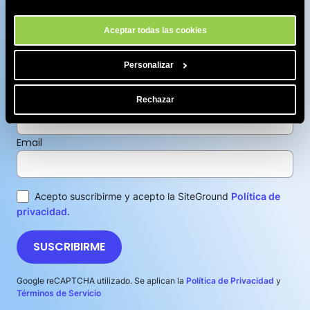
nuestro sitio.
contenido increíble!
Aceptar todas las cookies
Suscríbete a nuestra newsletter para recibir el contenido
más reciente y ofertas. Puedes darte de baja en cualquier
Personalizar
momento.
Nombre
Rechazar
Email
Acepto suscribirme y acepto la SiteGround
Política de
privacidad
.
SUSCRIBIRME
Google reCAPTCHA utilizado. Se aplican la
Política de Privacidad
y
Términos de Servicio