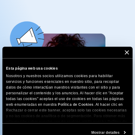
Esta página web usa cookies
Nosotros y nuestros socios utilizamos cookies para habilitar
servicios y funciones esenciales en nuestro sitio, para recopilar
datos de cómo interactúan nuestros visitantes con el sitio y para
personalizar el contenido y los anuncios. Al hacer clic en "Aceptar
todas las cookies" aceptas el uso de cookies en todas las páginas
web enumeradas en nuestra
Política de Cookies
. Al hacer clic en
Rechazar o cerrar este banner, aceptas solo las cookies necesarias
y no las cookies de analítica o de segmentación. Para obtener más
información sobre nuestro uso de cookies, visita nuestra
Política de
Cookies
. Puedes gestionar tus preferencias de cookies en cualquier
¡Suscríbete para recibir
Mostrar detalles
momento a través de la herramienta Configuración de Cookies de