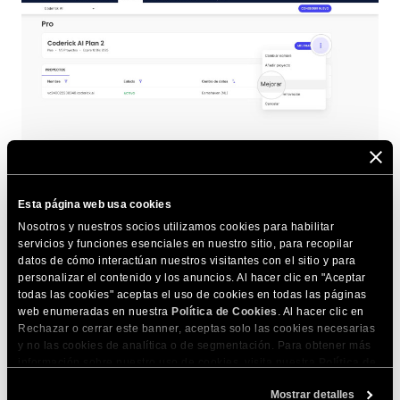
Esta página web usa cookies
Serás redirigido a una página de comparación que muestra
Nosotros y nuestros socios utilizamos cookies para habilitar
los detalles de cada plan. Las opciones de mejora
servicios y funciones esenciales en nuestro sitio, para recopilar
disponibles dependen de tu plan actual. Presiona el botón
datos de cómo interactúan nuestros visitantes con el sitio y para
de
Seleccionar
del nuevo plan elegido.
personalizar el contenido y los anuncios. Al hacer clic en "Aceptar
todas las cookies" aceptas el uso de cookies en todas las páginas
web enumeradas en nuestra
Política de Cookies
. Al hacer clic en
Rechazar o cerrar este banner, aceptas solo las cookies necesarias
y no las cookies de analítica o de segmentación. Para obtener más
información sobre nuestro uso de cookies, visita nuestra
Política de
Cookies
. Puedes gestionar tus preferencias de cookies en cualquier
Mostrar detalles
momento a través de la herramienta Configuración de Cookies de