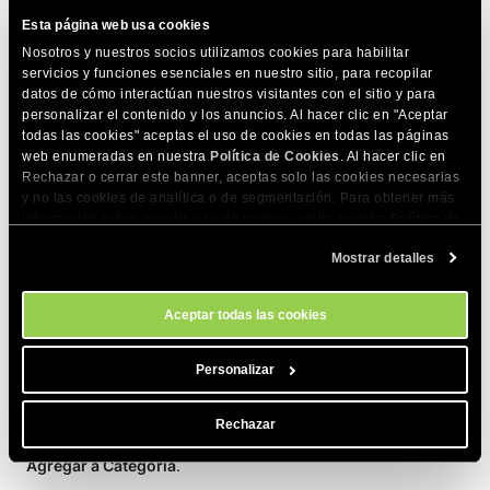
Esta página web usa cookies
¡NOTA!
Si no asignas una categoría a un producto,
Nosotros y nuestros socios utilizamos cookies para habilitar
este seguirá apareciendo en tu tienda online, pero
servicios y funciones esenciales en nuestro sitio, para recopilar
no se vinculará a ninguna categoría existente.
datos de cómo interactúan nuestros visitantes con el sitio y para
personalizar el contenido y los anuncios. Al hacer clic en "Aceptar
todas las cookies" aceptas el uso de cookies en todas las páginas
web enumeradas en nuestra
Política de Cookies
. Al hacer clic en
Cómo agregar varios productos
Rechazar o cerrar este banner, aceptas solo las cookies necesarias
y no las cookies de analítica o de segmentación. Para obtener más
a una categoría
información sobre nuestro uso de cookies, visita nuestra
Política de
Cookies
. Puedes gestionar tus preferencias de cookies en cualquier
Mostrar detalles
momento a través de la herramienta Configuración de Cookies de
Alternativamente, puedes agregar varios productos a una
nuestro sitio.
categoría.
Aceptar todas las cookies
En la página
Store Manager > Productos
, marca las
Personalizar
casillas de los productos que desees agregar a una
categoría específica.
Rechazar
Haz clic en el botón
Acciones en lote
y selecciona
Agregar a Categoría
.