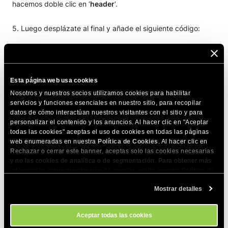
hacemos doble clic en ‘
header
‘.
5. Luego desplázate al final y añade el siguiente código:
<if condition=”in_array($bbuserinfo[‘usergroupid’], array(
1
,
3
))”>
Esta página web usa cookies
El código de tu banner va aquí en HTML
Nosotros y nuestros socios utilizamos cookies para habilitar
</if>
servicios y funciones esenciales en nuestro sitio, para recopilar
datos de cómo interactúan nuestros visitantes con el sitio y para
personalizar el contenido y los anuncios. Al hacer clic en "Aceptar
El código de arriba significa que si el id del grupo de
todas las cookies" aceptas el uso de cookies en todas las páginas
usuarios tiene 1 o 3 el siguiente código debería ser
web enumeradas en nuestra
Política de Cookies
. Al hacer clic en
ejecutado. Por defecto, el grupo de usuarios con id 1 y 3
Rechazar o cerrar este banner, aceptas solo las cookies necesarias
y no las cookies de analítica o de segmentación. Para obtener más
pertenecen a usuarios no registrados o usuarios pendientes
información sobre nuestro uso de cookies, visita nuestra
Política de
de aprobación.
Cookies
. Puedes gestionar tus preferencias de cookies en cualquier
Mostrar detalles
momento a través de la herramienta Configuración de Cookies de
nuestro sitio.
COMPARTE ESTE ARTÍCULO
Aceptar todas las cookies