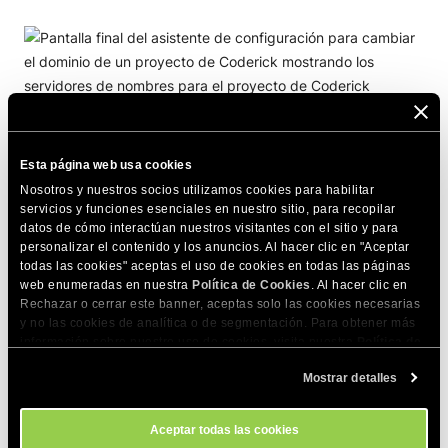
Si el dominio que quieres usar está registrado por
SiteGround (puedes
registrar un nuevo dominio a través de
Esta página web usa cookies
tu Área de Cliente
), lo apuntaremos automáticamente.
Nosotros y nuestros socios utilizamos cookies para habilitar
servicios y funciones esenciales en nuestro sitio, para recopilar
datos de cómo interactúan nuestros visitantes con el sitio y para
IMPORTANTE!
Si el dominio personalizado de tu
personalizar el contenido y los anuncios. Al hacer clic en "Aceptar
todas las cookies" aceptas el uso de cookies en todas las páginas
proyecto Coderick
apunta a los nombres de
web enumeradas en nuestra
Política de Cookies
. Al hacer clic en
servidor de SiteGround
, instalaremos
Rechazar o cerrar este banner, aceptas solo las cookies necesarias
automáticamente un certificado SSL.
y no las cookies de analítica o de segmentación. Para obtener más
información sobre nuestro uso de cookies, visita nuestra
Política de
Si el dominio solo apunta por un registro A o no
Cookies
. Puedes gestionar tus preferencias de cookies en cualquier
está apuntado en absoluto, el certificado SSL no
Mostrar detalles
momento a través de la herramienta Configuración de Cookies de
se instalará automáticamente. En ese caso,
nuestro sitio.
contacta con nuestro equipo de soporte
para
Aceptar todas las cookies
obtener más ayuda.