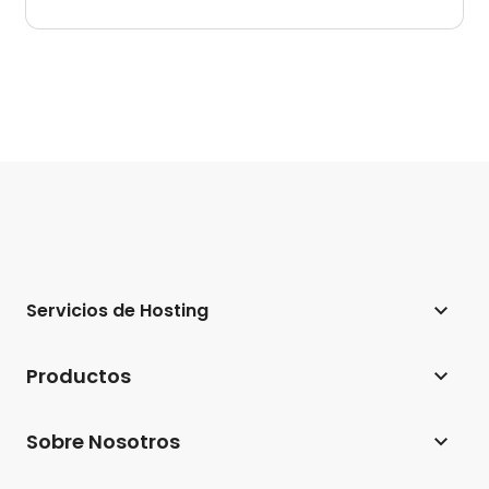
Servicios de Hosting
Hosting web
Productos
Hosting para WordPress
Website Builder
Sobre Nosotros
Hosting para WooCommerce
Ecommerce
Empresa