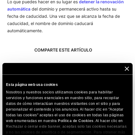
Lo que puedes hacer en su lugar es
detener la renovación
automática
del dominio y permanecerá activo hasta su
fecha de caducidad. Una vez que se alcanza la fecha de
caducidad, el nombre de dominio caducará
automáticamente.
COMPARTE ESTE ARTÍCULO
Esta página web usa cookies
Nosotros y nuestros socios utilizamos cookies para habilitar
Artículos relacionados
servicios y funciones esenciales en nuestro sitio, para recopilar
datos de cómo interactúan nuestros visitantes con el sitio y para
¿Qué es un dominio de nivel superior? Una
personalizar el contenido y los anuncios. Al hacer clic en "Aceptar
guía introductoria a los TLD
todas las cookies" aceptas el uso de cookies en todas las páginas
web enumeradas en nuestra
Política de Cookies
. Al hacer clic en
¿Qué es un dominio raíz? - Definición y
Rechazar o cerrar este banner, aceptas solo las cookies necesarias
y no las cookies de analítica o de segmentación. Para obtener más
ejemplos