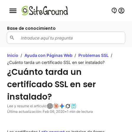
Botón de navegación móvil
Base de conocimiento
Inicio
/
Ayuda con Páginas Web
/
Problemas SSL
/
¿Cuánto tarda un certificado SSL en ser instalado?
¿Cuánto tarda un
certificado SSL en ser
instalado?
Lee y resume el articulo:
Última actualización: Feb 06, 2020
•
1 min de lectura
Los certificados
Let’s encrypt
se instalan de forma