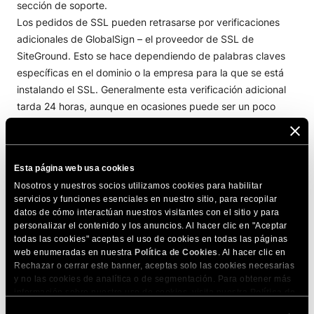
sección de soporte.
Los pedidos de SSL pueden retrasarse por verificaciones
adicionales de GlobalSign – el proveedor de SSL de
SiteGround. Esto se hace dependiendo de palabras claves
específicas en el dominio o la empresa para la que se está
instalando el SSL. Generalmente esta verificación adicional
tarda 24 horas, aunque en ocasiones puede ser un poco
más. GlobalSign podría pedirte información acerca de tu
negocio o tu página web.
Si ha optado por una IP dedicada con la instalación SSL, los
Esta página web usa cookies
registros DNS de su nombre de dominio tendrán que
Nosotros y nuestros socios utilizamos cookies para habilitar
actualizarse para que coincidan con la nueva IP de su
servicios y funciones esenciales en nuestro sitio, para recopilar
cuenta. Los cambios de DNS requieren hasta 72 horas para
datos de cómo interactúan nuestros visitantes con el sitio y para
tener efecto en todo el mundo, aunque esto suele ocurrir en
personalizar el contenido y los anuncios. Al hacer clic en "Aceptar
todas las cookies" aceptas el uso de cookies en todas las páginas
cuestión de horas. Sin embargo, tu dominio se resolverá a la
web enumeradas en nuestra
Política de Cookies
. Al hacer clic en
antigua IP de su cuenta de hosting en cualquier lugar donde
Rechazar o cerrar este banner, aceptas solo las cookies necesarias
los cambios aún no hayan entrado en vigor, y es posible que
y no las cookies de analítica o de segmentación. Para obtener más
su sitio web no sea accesible desde estas ubicaciones. El
información sobre nuestro uso de cookies, visita nuestra
Política de
Cookies
. Puedes gestionar tus preferencias de cookies en cualquier
sitio en sí estará funcionando – es simplemente una cuestión