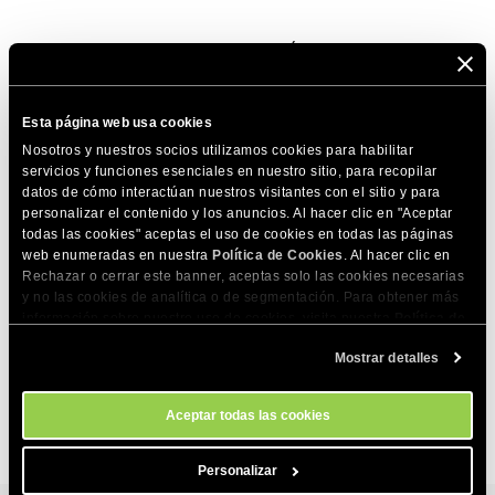
COMPARTE ESTE ARTÍCULO
Esta página web usa cookies
Nosotros y nuestros socios utilizamos cookies para habilitar
servicios y funciones esenciales en nuestro sitio, para recopilar
datos de cómo interactúan nuestros visitantes con el sitio y para
personalizar el contenido y los anuncios. Al hacer clic en "Aceptar
Artículos relacionados
todas las cookies" aceptas el uso de cookies en todas las páginas
web enumeradas en nuestra
Política de Cookies
. Al hacer clic en
¿Cómo cambio el límite de espacio de mi
Rechazar o cerrar este banner, aceptas solo las cookies necesarias
correo?
y no las cookies de analítica o de segmentación. Para obtener más
información sobre nuestro uso de cookies, visita nuestra
Política de
¿Puedo borrar mi sitio pero mantener las
Cookies
. Puedes gestionar tus preferencias de cookies en cualquier
cuentas de correo?
Mostrar detalles
momento a través de la herramienta Configuración de Cookies de
nuestro sitio.
Aceptar todas las cookies
Personalizar