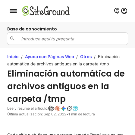
Botón de navegación móvil
Base de conocimiento
Inicio
/
Ayuda con Páginas Web
/
Otros
/
Eliminación
automática de archivos antiguos en la carpeta /tmp
Eliminación automática de
archivos antiguos en la
carpeta /tmp
Lee y resume el articulo:
Última actualización: Sep 02, 2022
•
1 min de lectura
Cada sitio web tiene una carpeta llamada “tmp” que se usa