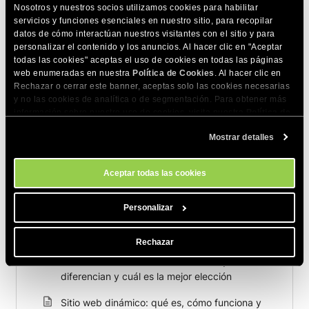
Nosotros y nuestros socios utilizamos cookies para habilitar
COMPARTE ESTE ARTÍCULO
servicios y funciones esenciales en nuestro sitio, para recopilar
datos de cómo interactúan nuestros visitantes con el sitio y para
personalizar el contenido y los anuncios. Al hacer clic en "Aceptar
todas las cookies" aceptas el uso de cookies en todas las páginas
web enumeradas en nuestra
Política de Cookies
. Al hacer clic en
Rechazar o cerrar este banner, aceptas solo las cookies necesarias
y no las cookies de analítica o de segmentación. Para obtener más
información sobre nuestro uso de cookies, visita nuestra
Política de
Artículos relacionados
Cookies
. Puedes gestionar tus preferencias de cookies en cualquier
Mostrar detalles
momento a través de la herramienta Configuración de Cookies de
Cómo bloquear rastreadores de IA
nuestro sitio.
Aceptar todas las cookies
Lista de rastreadores de IA permitidos en los
servidores de SiteGround
Personalizar
Cómo gestionamos los rastreadores de IA en
los servidores de SiteGround
Rechazar
Sitio web estático vs. dinámico: en qué se
diferencian y cuál es la mejor elección
Sitio web dinámico: qué es, cómo funciona y