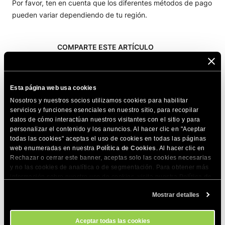
Por favor, ten en cuenta que los diferentes métodos de pago
pueden variar dependiendo de tu región.
COMPARTE ESTE ARTÍCULO
Esta página web usa cookies
Nosotros y nuestros socios utilizamos cookies para habilitar
servicios y funciones esenciales en nuestro sitio, para recopilar
datos de cómo interactúan nuestros visitantes con el sitio y para
Artículos relacionados
personalizar el contenido y los anuncios. Al hacer clic en "Aceptar
todas las cookies" aceptas el uso de cookies en todas las páginas
¿Tengo un historial de pagos?
web enumeradas en nuestra
Política de Cookies
. Al hacer clic en
Rechazar o cerrar este banner, aceptas solo las cookies necesarias
¿Cómo obtengo una factura?
y no las cookies de analítica o de segmentación. Para obtener más
información sobre nuestro uso de cookies, visita nuestra
Política de
¿Ofrecéis un método de pago alternativo a
Cookies
. Puedes gestionar tus preferencias de cookies en cualquier
Mostrar detalles
PayPal?
momento a través de la herramienta Configuración de Cookies de
nuestro sitio.
Motivos más comunes por los cuales puede
Aceptar todas las cookies