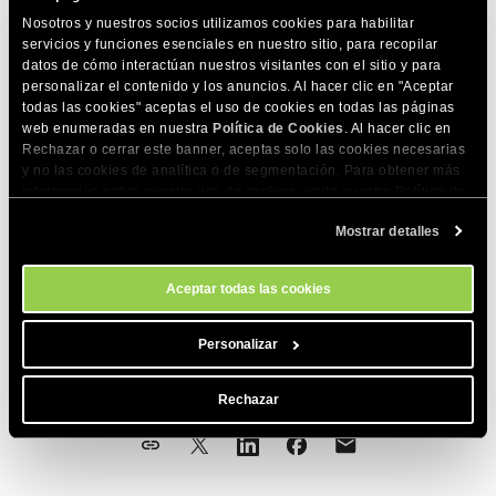
Nosotros y nuestros socios utilizamos cookies para habilitar
que enumerará todos los módulos disponibles actualmente.
servicios y funciones esenciales en nuestro sitio, para recopilar
datos de cómo interactúan nuestros visitantes con el sitio y para
personalizar el contenido y los anuncios. Al hacer clic en "Aceptar
Puedes instalar nuevos módulos con el administrador de
todas las cookies" aceptas el uso de cookies en todas las páginas
paquetes Python PIP. Para instalar un módulo específico usa
web enumeradas en nuestra
Política de Cookies
. Al hacer clic en
la siguiente sintaxis:
Rechazar o cerrar este banner, aceptas solo las cookies necesarias
y no las cookies de analítica o de segmentación. Para obtener más
información sobre nuestro uso de cookies, visita nuestra
Política de
pip3 install module-name
Cookies
. Puedes gestionar tus preferencias de cookies en cualquier
Mostrar detalles
momento a través de la herramienta Configuración de Cookies de
nuestro sitio.
y reemplaza
module-name
con el nombre del módulo
Aceptar todas las cookies
deseado.
Personalizar
COMPARTE ESTE ARTÍCULO
Rechazar