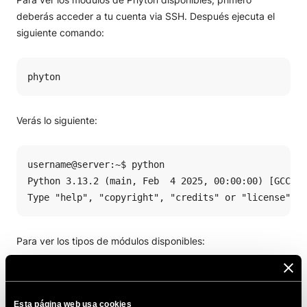
deberás acceder a tu cuenta via SSH. Después ejecuta el
siguiente comando:
phyton
Verás lo siguiente:
username@server:~$ python

Python 3.13.2 (main, Feb  4 2025, 00:00:00) [GCC 14
Type "help", "copyright", "credits" or "license" fo
Para ver los tipos de módulos disponibles:
help('modules')
Esta página web usa cookies