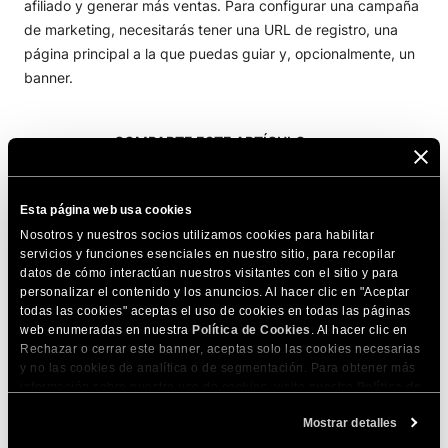
afiliado y generar más ventas. Para configurar una campaña
de marketing, necesitarás tener una URL de registro, una
página principal a la que puedas guiar y, opcionalmente, un
banner.
COMPARTE ESTE ARTÍCULO
Esta página web usa cookies
Nosotros y nuestros socios utilizamos cookies para habilitar
servicios y funciones esenciales en nuestro sitio, para recopilar
datos de cómo interactúan nuestros visitantes con el sitio y para
personalizar el contenido y los anuncios. Al hacer clic en "Aceptar
Artículos relacionados
todas las cookies" aceptas el uso de cookies en todas las páginas
web enumeradas en nuestra
Política de Cookies
. Al hacer clic en
¿Cómo crear una campaña personalizada por
Rechazar o cerrar este banner, aceptas solo las cookies necesarias
separado para el seguimiento de
y no las cookies de analítica o de segmentación. Para obtener más
enlaces/banners?
información sobre nuestro uso de cookies, visita nuestra
Política de
Cookies
. Puedes gestionar tus preferencias de cookies en cualquier
¿Cómo configuro mi primera campaña de
Mostrar detalles
momento a través de la herramienta Configuración de Cookies de
afiliado?
nuestro sitio.