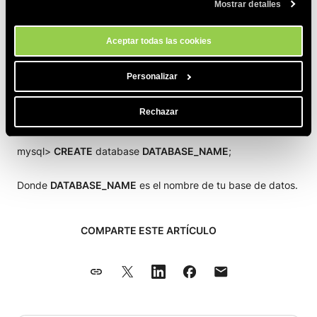
Mostrar detalles
momento a través de la herramienta Configuración de Cookies de
usuario de tu base de datos de MYSQL y escribe la
nuestro sitio.
contraseña asociada una vez se te pida.
Aceptar todas las cookies
Después, ejecuta los siguientes comandos de
DROP
y
Personalizar
CREATE
:
Rechazar
mysql>
DROP
database
DATABASE_NAME
;
mysql>
CREATE
database
DATABASE_NAME
;
Donde
DATABASE_NAME
es el nombre de tu base de datos.
COMPARTE ESTE ARTÍCULO