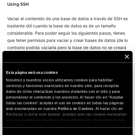
Using SSH
Vaciar el contenido de una base de datos a través de SSH es
bastante útil cuando la base de datos es de un tamaño
considerable. Para poder seguir los siguientes pasos, tienes
que tener permisos para vaciar y crear bases de datos (de lo
contrario podrás vaciarla pero la base de datos no se creará
de nuevo).
Los clientes de SiteGround pueden revisar
este artículo
Esta página web usa cookies
sobre cómo conectar a sus cuentas de hosting a través de
Nosotros y nuestros socios utilizamos cookies para habilitar
SSH.
servicios y funciones esenciales en nuestro sitio, para recopilar
datos de cómo interactúan nuestros visitantes con el sitio y para
personalizar el contenido y los anuncios. Al hacer clic en "Aceptar
Accede a MySQL con el usuario de tu base de datos
todas las cookies" aceptas el uso de cookies en todas las páginas
ejecutando el siguiente comando desde SSH:
web enumeradas en nuestra
Política de Cookies
. Al hacer clic en
Rechazar o cerrar este banner, aceptas solo las cookies necesarias
mysql -uUSUARIO -p
y no las cookies de analítica o de segmentación. Para obtener más
información sobre nuestro uso de cookies, visita nuestra
Política de
Cookies
. Puedes gestionar tus preferencias de cookies en cualquier
Asegúrate de que reemplazas
USUARIO
con el nombre de