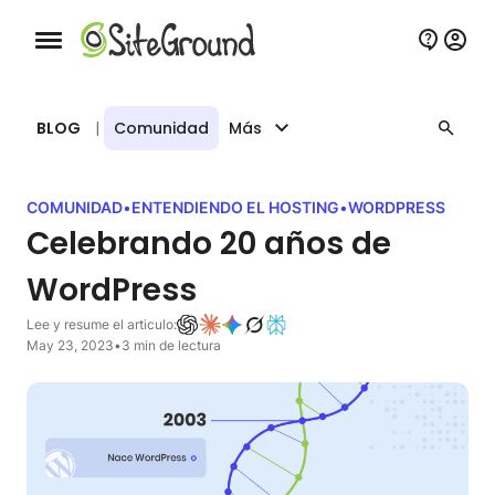
Botón de navegación móvil
BLOG
|
Comunidad
Más
COMUNIDAD
•
ENTENDIENDO EL HOSTING
•
WORDPRESS
Celebrando 20 años de
WordPress
Lee y resume el articulo:
May 23, 2023
•
3 min de lectura