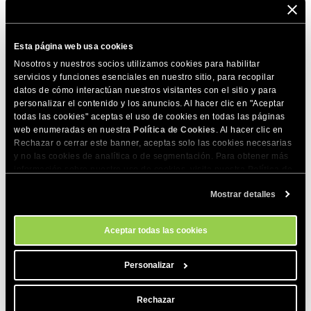
otros 20 años de innovación, crecimiento y éxito compartido
con SiteGround y WordPress!
Esta página web usa cookies
Nosotros y nuestros socios utilizamos cookies para habilitar
COMPARTE ESTE ARTÍCULO
servicios y funciones esenciales en nuestro sitio, para recopilar
datos de cómo interactúan nuestros visitantes con el sitio y para
personalizar el contenido y los anuncios. Al hacer clic en "Aceptar
todas las cookies" aceptas el uso de cookies en todas las páginas
web enumeradas en nuestra
Política de Cookies
. Al hacer clic en
Rechazar o cerrar este banner, aceptas solo las cookies necesarias
y no las cookies de analítica o de segmentación. Para obtener más
información sobre nuestro uso de cookies, visita nuestra
Política de
Cookies
. Puedes gestionar tus preferencias de cookies en cualquier
Mostrar detalles
momento a través de la herramienta Configuración de Cookies de
nuestro sitio.
Aceptar todas las cookies
Personalizar
Dilyana Kodjamanova
Autor:
Especialista en Marketing Digital
Rechazar