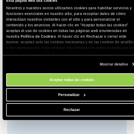
rendimiento de tu comercio electrónico? Estate atento para
Esta página web usa cookies
más publicaciones como ésta con expertos de la industria y
Nosotros y nuestros socios utilizamos cookies para habilitar servicios y
funciones esenciales en nuestro sitio, para recopilar datos de cómo
algunos de nuestros socios. Aprende cómo mejorar el diseño
interactúan nuestros visitantes con el sitio y para personalizar el
de tu sitio web, las conversiones, el marketing online y más.
contenido y los anuncios. Al hacer clic en "Aceptar todas las cookies"
aceptas el uso de cookies en todas las páginas web enumeradas en
nuestra
Política de Cookies
. Al hacer clic en Rechazar o cerrar este
banner, aceptas solo las cookies necesarias y no las cookies de analític
o de segmentación. Para obtener más información sobre nuestro uso de
COMPARTE ESTE ARTÍCULO
cookies, visita nuestra
Política de Cookies
. Puedes gestionar tus
preferencias de cookies en cualquier momento a través de la herramien
Mostrar detalles
Configuración de Cookies de nuestro sitio.
Aceptar todas las cookies
Personalizar
Rechazar