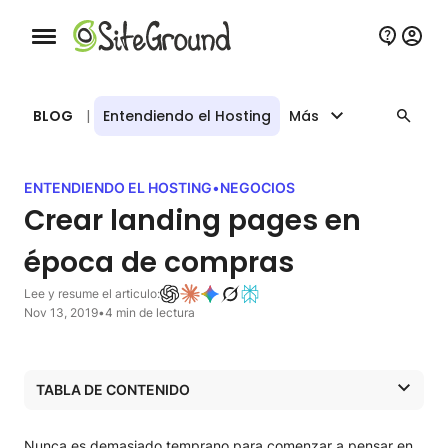
Botón de navegación móvil
BLOG
|
Entendiendo el Hosting
Más
ENTENDIENDO EL HOSTING
•
NEGOCIOS
Crear landing pages en
época de compras
Lee y resume el articulo:
Nov 13, 2019
•
4 min de lectura
TABLA DE CONTENIDO
1. Pon énfasis en lo que es nuevo o especial
2. Usa imágenes relacionadas con la época de
Nunca es demasiado temprano para comenzar a pensar en