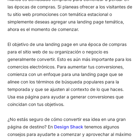
compras/vacaciones
las épocas de compras. Si planeas ofrecer a los visitantes de
3. Usa lenguaje y colores relacionados con la época de
tu sitio web promociones con temática estacional o
compras/vacaciones
simplemente deseas agregar una landing page temática,
4. Conecta navegación y contenido relevante
ahora es el momento de comenzar.
5. Utiliza redes sociales y anuncios
Aumentar la velocidad de tu landing page
El objetivo de una landing page en una época de compras
para el sitio web de su organización o negocio es
generalmente convertir. Esto es aún más importante para los
comercios electrónicos. Para aumentar tus conversiones,
comienza con un enfoque para una landing page que se
alinee con los términos de búsqueda populares para la
temporada y que se ajusten al contexto de lo que haces.
Usa esa página para ayudar a generar conversiones que
coincidan con tus objetivos.
¿No estás seguro de cómo convertir esa idea en una gran
página de destino? En
Design Shack
tenemos algunos
consejos para ayudarte a comenzar y aprovechar al máximo