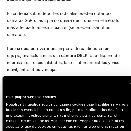
En un tema sobre deportes radicales pueden optar por
cámaras GoPro, aunque no quiere decir que sea el método
más adecuado en esa situación (se pueden usar otras
cámaras).
Pero si quieres invertir una importante cantidad en un
equipo, una solución es una
cámara DSLR
, que dispone de
interesantes funcionalidades, lentes intercambiables y visor
móvil, entre otras ventajas.
Aunque es mejor contar con ellas cuando hayas dominado la
técnica de grabación, puesto que su precio puede ir desde
Esta página web usa cookies
los 500 a los 5.000 €. En otras palabras, es mejor invertir
más cuando el negocio ya esté dando sus frutos.
Nosotros y nuestros socios utilizamos cookies para habilitar servicios y
funciones esenciales en nuestro sitio, para recopilar datos de cómo
interactúan nuestros visitantes con el sitio y para personalizar el
6. El audio también es importante
contenido y los anuncios. Al hacer clic en "Aceptar todas las cookies"
aceptas el uso de cookies en todas las páginas web enumeradas en