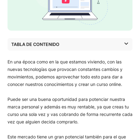
TABLA DE CONTENIDO
Tipos de cursos online que puedes crear
¿Cómo crear un curso online con éxito? 11 consejos claves
En una época como en la que estamos viviendo, con las
Estas son las mejores plataformas para subir tu curso
nuevas tecnologías que provocan constantes cambios y
online
movimientos, podemos aprovechar todo esto para dar a
conocer nuestros conocimientos y crear un curso online.
Puede ser una buena oportunidad para potenciar nuestra
marca personal y además es muy rentable, ya que creas tu
curso una sola vez y vas cobrando de forma recurrente cada
vez que alguien decida comprarlo.
Este mercado tiene un gran potencial también para el que