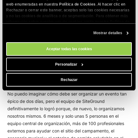
web enumeradas en nuestra
Política de Cookies
. Al hacer clic en
Rechazar o cerrar este banner, aceptas solo las cookies necesarias
y no las cookies de analítica o de segmentación. Para obtener más
información sobre nuestro uso de cookies, visita nuestra
Política de
Cookies
. Puedes gestionar tus preferencias de cookies en cualquier
Mostrar detalles
momento a través de la herramienta Configuración de Cookies de
nuestro sitio.
Aceptar todas las cookies
Personalizar
Rechazar
No puedo imaginar cómo debe ser organizar un evento tan
épico de dos días, pero el equipo de SiteGround
definitivamente lo logró porque, de nuevo, lo organizamos
nosotros mismos. 6 meses y solo unas 5 personas en el
equipo central de organización, más de 100 profesionales
externos para ayudar con el sitio del campamento, el