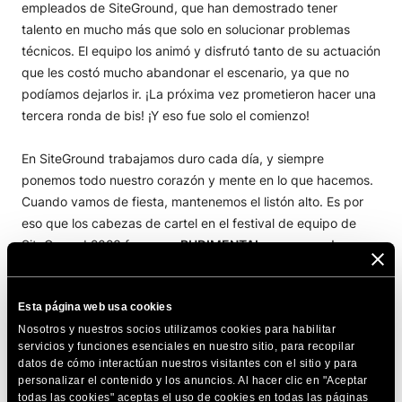
empleados de SiteGround, que han demostrado tener
talento en mucho más que solo en solucionar problemas
técnicos. El equipo los animó y disfrutó tanto de su actuación
que les costó mucho abandonar el escenario, ya que no
podíamos dejarlos ir. ¡La próxima vez prometieron hacer una
tercera ronda de bis! ¡Y eso fue solo el comienzo!
En SiteGround trabajamos duro cada día, y siempre
ponemos todo nuestro corazón y mente en lo que hacemos.
Cuando vamos de fiesta, mantenemos el listón alto. Es por
eso que los cabezas de cartel en el festival de equipo de
SiteGround 2023 fueron… ¡
RUDIMENTAL
en persona!
Gracias a ellos, la alegría del festival de nuestro equipo
Esta página web usa cookies
resonó en los bosques de los alrededores hasta tarde esa
Nosotros y nuestros socios utilizamos cookies para habilitar
noche: bailando, cantando, saltando, gritando. ¡La
servicios y funciones esenciales en nuestro sitio, para recopilar
experiencia es difícil de describir con palabras!
datos de cómo interactúan nuestros visitantes con el sitio y para
personalizar el contenido y los anuncios. Al hacer clic en "Aceptar
todas las cookies" aceptas el uso de cookies en todas las páginas