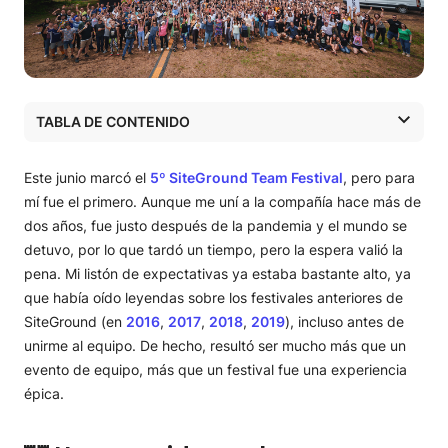
TABLA DE CONTENIDO
🏰 Un recorrido por la localización del festival
🎪 Un vistazo a los talleres y actividades
Este junio marcó el
5º SiteGround Team Festival
, pero para
🎸 Hora de la música en directo
mí fue el primero. Aunque me uní a la compañía hace más de
dos años, fue justo después de la pandemia y el mundo se
detuvo, por lo que tardó un tiempo, pero la espera valió la
pena. Mi listón de expectativas ya estaba bastante alto, ya
que había oído leyendas sobre los festivales anteriores de
SiteGround (en
2016
,
2017
,
2018
,
2019
), incluso antes de
unirme al equipo. De hecho, resultó ser mucho más que un
evento de equipo, más que un festival fue una experiencia
épica.