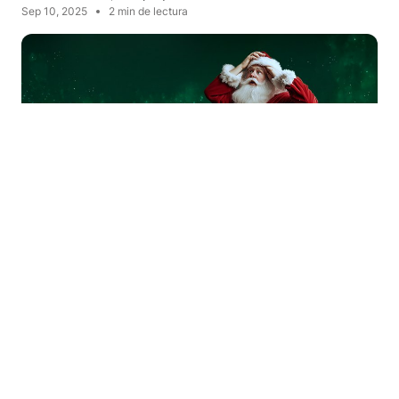
Sep 10, 2025
2 min de lectura
COMUNIDAD
NOVEDADES DE PRODUCTO
Convierte el caos navideño en éxito con
SiteGround
La temporada navideña es un mezcla entre alegría y ajetreo,
con Papá Noel liderando el camino.…
Dec 10, 2024
1 min de lectura
VER LAS ÚLTIMAS NOTICIAS