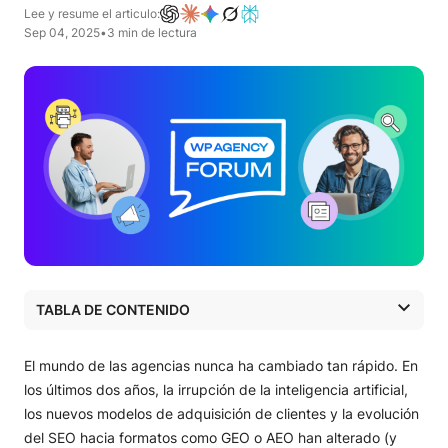
Lee y resume el articulo:
Sep 04, 2025
•
3 min de lectura
TABLA DE CONTENIDO
¿Por qué ahora un evento para agencias WordPress?
Qué encontrarás en WP Agency Forum 2025
El mundo de las agencias nunca ha cambiado tan rápido. En
Formato boutique, diseñado para aportar valor
los últimos dos años, la irrupción de la inteligencia artificial,
Detalles del WP Agency Forum
los nuevos modelos de adquisición de clientes y la evolución
Un foro pensado para líderes de agencias
del SEO hacia formatos como GEO o AEO han alterado (y