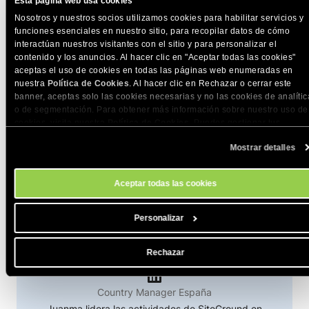
Esta página web usa cookies
Nosotros y nuestros socios utilizamos cookies para habilitar servicios y
funciones esenciales en nuestro sitio, para recopilar datos de cómo
interactúan nuestros visitantes con el sitio y para personalizar el
COMPARTE ESTE ARTÍCULO
contenido y los anuncios. Al hacer clic en "Aceptar todas las cookies"
aceptas el uso de cookies en todas las páginas web enumeradas en
nuestra
Política de Cookies
. Al hacer clic en Rechazar o cerrar este
banner, aceptas solo las cookies necesarias y no las cookies de analític
o de segmentación. Para obtener más información sobre nuestro uso de
cookies, visita nuestra
Política de Cookies
. Puedes gestionar tus
preferencias de cookies en cualquier momento a través de la herramien
Mostrar detalles
Configuración de Cookies de nuestro sitio.
Aceptar todas las cookies
Personalizar
Rechazar
Juan Manuel Rodriguez Jurado
Autor:
Country Manager España
Juanma lidera las actividades de SiteGround en